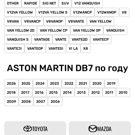
OTHER
RAPIDE
SIG NET
SUV
V12 VANQUISH
V12VA YELLOW
V12VA YELLOW S
V12WANCP
V12WANOP
V8
V8VAN
V8VANCP
V8VANOP
V8VANTE
VAN YELLOW
VAN YELLOW 2D
VAN YELLOW CP
VAN YELLOW OP
VANQUISH
VANQUISH S
VANTAGE
VANTE
VANTE2D
VANTECP
VANTEJI
VANTEOP
VANTESI
VI LA
X8
ASTON MARTIN DB7 по году
2026
2025
2024
2023
2022
2021
2020
2019
2018
2017
2016
2015
2014
2013
2012
2011
2010
2009
2008
2007
2006
TOYOTA
MAZDA