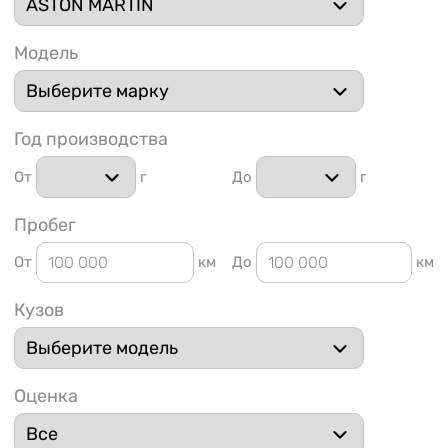
Модель
Год производства
1 91
От
г
До
г
Пробег
От
км
До
км
Кузов
Оценка