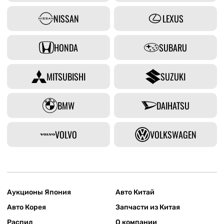
NISSAN
LEXUS
HONDA
SUBARU
MITSUBISHI
SUZUKI
BMW
DAIHATSU
VOLVO
VOLKSWAGEN
Аукционы Япония
Авто Китай
Авто Корея
Запчасти из Китая
Распил
О компании