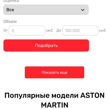
Оценка
Объем
От
см3
До
см3
Подобрать
Показать еще
Популярные модели ASTON
MARTIN