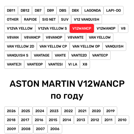
DB11
DB12
DB7
DB9
DBS
DBX
LAGONDA
LAPI-DO
OTHER
RAPIDE
SIG NET
SUV
V12 VANQUISH
V12VA YELLOW
V12VA YELLOW S
V12WANCP
V12WANOP
V8
V8VAN
V8VANCP
V8VANOP
V8VANTE
VAN YELLOW
VAN YELLOW 2D
VAN YELLOW CP
VAN YELLOW OP
VANQUISH
VANQUISH S
VANTAGE
VANTE
VANTE2D
VANTECP
VANTEJI
VANTEOP
VANTESI
VI LA
X8
ASTON MARTIN V12WANCP
по году
2026
2025
2024
2023
2022
2021
2020
2019
2018
2017
2016
2015
2014
2013
2012
2011
2010
2009
2008
2007
2006