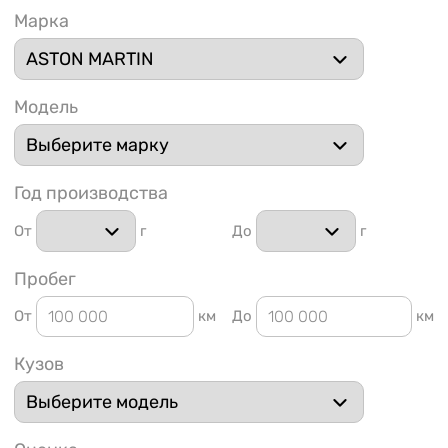
Марка
Модель
1 91
Год производства
От
г
До
г
Пробег
От
км
До
км
Кузов