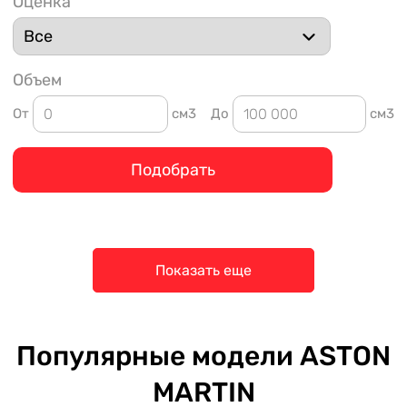
Оценка
Объем
От
см3
До
см3
Подобрать
Показать еще
Популярные модели ASTON
MARTIN