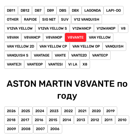
DB11
DB12
DB7
DB9
DBS
DBX
LAGONDA
LAPI-DO
OTHER
RAPIDE
SIG NET
SUV
V12 VANQUISH
V12VA YELLOW
V12VA YELLOW S
V12WANCP
V12WANOP
V8
V8VAN
V8VANCP
V8VANOP
V8VANTE
VAN YELLOW
VAN YELLOW 2D
VAN YELLOW CP
VAN YELLOW OP
VANQUISH
VANQUISH S
VANTAGE
VANTE
VANTE2D
VANTECP
VANTEJI
VANTEOP
VANTESI
VI LA
X8
ASTON MARTIN V8VANTE по
году
2026
2025
2024
2023
2022
2021
2020
2019
2018
2017
2016
2015
2014
2013
2012
2011
2010
2009
2008
2007
2006