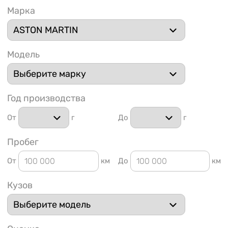
Марка
Модель
1 91
Год производства
От
г
До
г
Пробег
От
км
До
км
Кузов