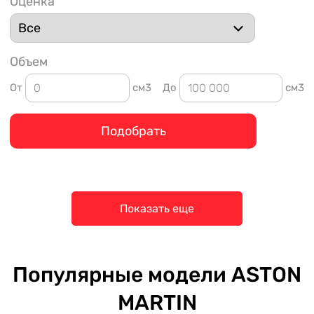
Оценка
Объем
От
см3
До
см3
Подобрать
Показать еще
Популярные модели ASTON
MARTIN