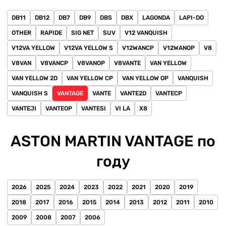
DB11
DB12
DB7
DB9
DBS
DBX
LAGONDA
LAPI-DO
OTHER
RAPIDE
SIG NET
SUV
V12 VANQUISH
V12VA YELLOW
V12VA YELLOW S
V12WANCP
V12WANOP
V8
V8VAN
V8VANCP
V8VANOP
V8VANTE
VAN YELLOW
VAN YELLOW 2D
VAN YELLOW CP
VAN YELLOW OP
VANQUISH
VANQUISH S
VANTAGE
VANTE
VANTE2D
VANTECP
VANTEJI
VANTEOP
VANTESI
VI LA
X8
ASTON MARTIN VANTAGE по
году
2026
2025
2024
2023
2022
2021
2020
2019
2018
2017
2016
2015
2014
2013
2012
2011
2010
2009
2008
2007
2006