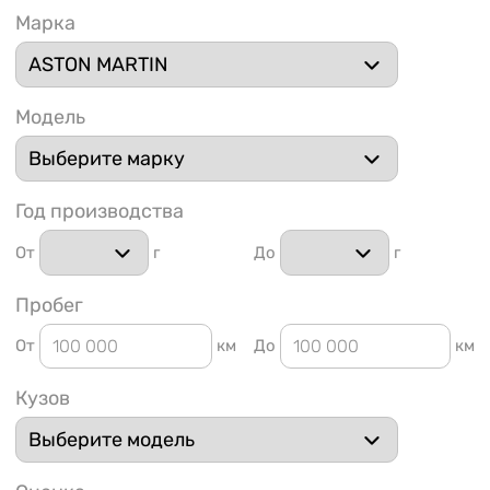
Марка
Модель
1 91
Год производства
От
г
До
г
Пробег
От
км
До
км
Кузов