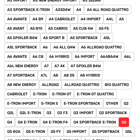
A3 IMPORT
A3 NEW ENERGY IMPORT
A3 SEDAN
A3 SPORTBACK E-TRON
A35D4W
A4
A4 ALL ROAD QUATTRO
A4 AVANTE
A4 B9
A4 CABRIOLET
A4 IMPORT
A4L
A5
A5 AVANT
A5 B10
A5 CABRIO
A5 CUB 4W
A5 F5
A5 SPOILER B4W
A5 SPORT B
A5 SPORTBACK
A5L
A5L SPORTBACK
A6
A6 ALL Q4W
A6 ALLROAD QUATTRO
A6 AVANTE
A6 C8
A6 HYBRID
A6 IMPORT
A6ABA4W
A6L
A6L NEW ENERGY
A7
A7 4K
A7 SPOILER B4W
A7 SPORTBACK
A7L
A8
A8 D5
A8 HYBRID
A8 NEW ENERGY
ALLROAD
ALLROAD QUATTRO
BIG QUATTRO
CABRIOLET
E-TRON
E-TRON GT
E-TRON GT QUATTRO
E-TRON IMPORT
E-TRON S
E-TRON SPORTBACK
OTHER
Q2
Q2L
Q2L E-TRON
Q3
Q3 F3
Q3 IMPORT
Q3 SPORTBACK
Q4
Q4 E-TRON
Q4 E-TRON F4
Q4 SPORTBACK E-TRON
Q5
Q5 80A
Q5 E-TRON
Q5 FY
Q5 IMPORT
Q5 SPORTBACK
Q5L