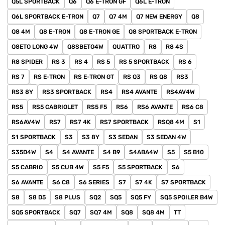
Q5L SPORTBACK
Q6
Q6 E-TRON GF
Q6L E-TRON
Q6L SPORTBACK E-TRON
Q7
Q7 4M
Q7 NEW ENERGY
Q8
Q8 4M
Q8 E-TRON
Q8 E-TRON GE
Q8 SPORTBACK E-TRON
Q8ETO LONG 4W
Q8SBETO4W
QUATTRO
R8
R8 4S
R8 SPIDER
RS 3
RS 4
RS 5
RS 5 SPORTBACK
RS 6
RS 7
RS E-TRON
RS E-TRON GT
RS Q3
RS Q8
RS3
RS3 8Y
RS3 SPORTBACK
RS4
RS4 AVANTE
RS4AV4W
RS5
RS5 CABRIOLET
RS5 F5
RS6
RS6 AVANTE
RS6 C8
RS6AV4W
RS7
RS7 4K
RS7 SPORTBACK
RSQ8 4M
S1
S1 SPORTBACK
S3
S3 8Y
S3 SEDAN
S3 SEDAN 4W
S35D4W
S4
S4 AVANTE
S4 B9
S4ABA4W
S5
S5 B10
S5 CABRIO
S5 CUB 4W
S5 F5
S5 SPORTBACK
S6
S6 AVANTE
S6 C8
S6 SERIES
S7
S7 4K
S7 SPORTBACK
S8
S8 D5
S8 PLUS
SQ2
SQ5
SQ5 FY
SQ5 SPOILER B4W
SQ5 SPORTBACK
SQ7
SQ7 4M
SQ8
SQ8 4M
TT