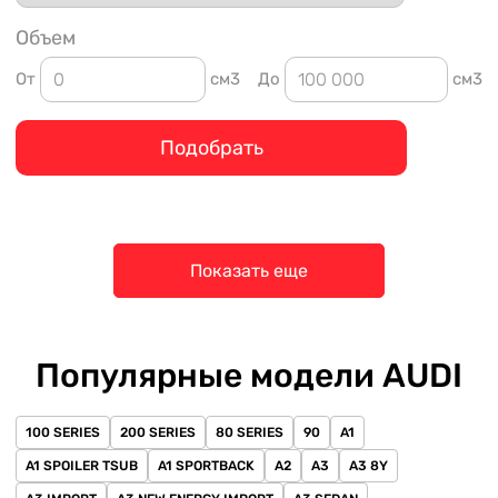
Объем
От
см3
До
см3
Подобрать
Показать еще
Популярные модели AUDI
100 SERIES
200 SERIES
80 SERIES
90
A1
A1 SPOILER TSUB
A1 SPORTBACK
A2
A3
A3 8Y