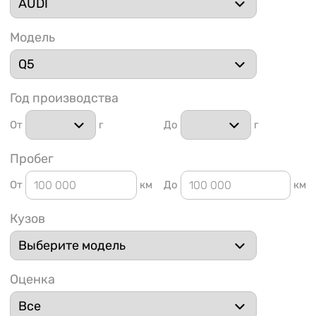
Модель
Год производства
1 91
От
г
До
г
Пробег
От
км
До
км
Кузов
Оценка