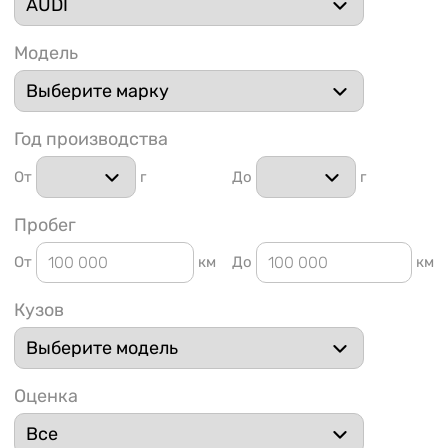
Модель
Год производства
1 91
От
г
До
г
Пробег
От
км
До
км
Кузов
Оценка