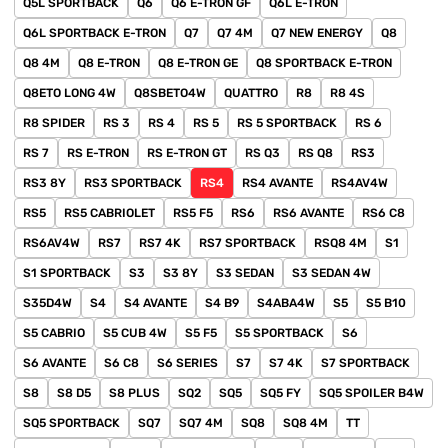
Q5L SPORTBACK
Q6
Q6 E-TRON GF
Q6L E-TRON
Q6L SPORTBACK E-TRON
Q7
Q7 4M
Q7 NEW ENERGY
Q8
Q8 4M
Q8 E-TRON
Q8 E-TRON GE
Q8 SPORTBACK E-TRON
Q8ETO LONG 4W
Q8SBETO4W
QUATTRO
R8
R8 4S
R8 SPIDER
RS 3
RS 4
RS 5
RS 5 SPORTBACK
RS 6
RS 7
RS E-TRON
RS E-TRON GT
RS Q3
RS Q8
RS3
RS3 8Y
RS3 SPORTBACK
RS4
RS4 AVANTE
RS4AV4W
RS5
RS5 CABRIOLET
RS5 F5
RS6
RS6 AVANTE
RS6 C8
RS6AV4W
RS7
RS7 4K
RS7 SPORTBACK
RSQ8 4M
S1
S1 SPORTBACK
S3
S3 8Y
S3 SEDAN
S3 SEDAN 4W
S35D4W
S4
S4 AVANTE
S4 B9
S4ABA4W
S5
S5 B10
S5 CABRIO
S5 CUB 4W
S5 F5
S5 SPORTBACK
S6
S6 AVANTE
S6 C8
S6 SERIES
S7
S7 4K
S7 SPORTBACK
S8
S8 D5
S8 PLUS
SQ2
SQ5
SQ5 FY
SQ5 SPOILER B4W
SQ5 SPORTBACK
SQ7
SQ7 4M
SQ8
SQ8 4M
TT