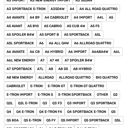
A3 IMPORT
A3 NEW ENERGY IMPORT
A3 SEDAN
A3 SPORTBACK E-TRON
A35D4W
A4
A4 ALL ROAD QUATTRO
A4 AVANTE
A4 B9
A4 CABRIOLET
A4 IMPORT
A4L
A5
A5 AVANT
A5 B10
A5 CABRIO
A5 CUB 4W
A5 F5
A5 SPOILER B4W
A5 SPORT B
A5 SPORTBACK
A5L
A5L SPORTBACK
A6
A6 ALL Q4W
A6 ALLROAD QUATTRO
A6 AVANTE
A6 C8
A6 HYBRID
A6 IMPORT
A6ABA4W
A6L
A6L NEW ENERGY
A7
A7 4K
A7 SPOILER B4W
A7 SPORTBACK
A7L
A8
A8 D5
A8 HYBRID
A8 NEW ENERGY
ALLROAD
ALLROAD QUATTRO
BIG QUATTRO
CABRIOLET
E-TRON
E-TRON GT
E-TRON GT QUATTRO
E-TRON IMPORT
E-TRON S
E-TRON SPORTBACK
OTHER
Q2
Q2L
Q2L E-TRON
Q3
Q3 F3
Q3 IMPORT
Q3 SPORTBACK
Q4
Q4 E-TRON
Q4 E-TRON F4
Q4 SPORTBACK E-TRON
Q5
Q5 80A
Q5 E-TRON
Q5 FY
Q5 IMPORT
Q5 SPORTBACK
Q5L