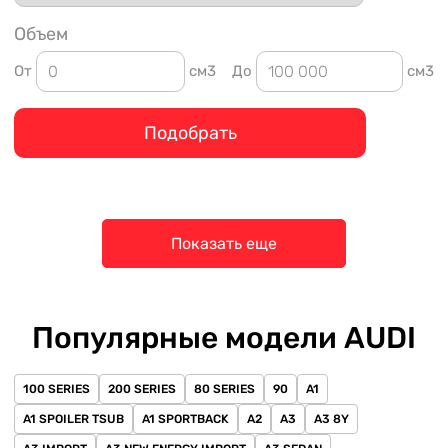
Объем
От
см3
До
см3
Подобрать
Показать еще
Популярные модели AUDI
100 SERIES
200 SERIES
80 SERIES
90
A1
A1 SPOILER TSUB
A1 SPORTBACK
A2
A3
A3 8Y