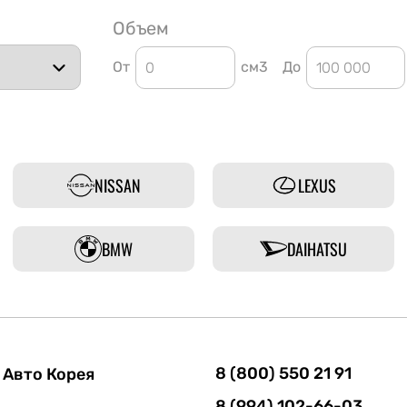
Объем
От
см3
До
NISSAN
LEXUS
BMW
DAIHATSU
8 (800) 550 21 91
Авто Корея
8 (994) 102-66-03