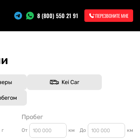
8 (800) 550 21 91
ПЕРЕЗВОНИТЕ МНЕ
ии
веры
Kei Car
обегом
Пробег
г
От
км
До
км