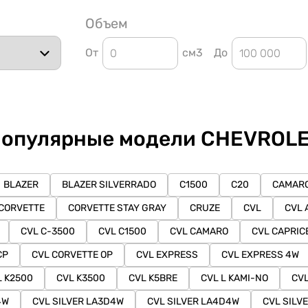
Объем
От
см3
До
опулярные модели CHEVROL
BLAZER
BLAZER SILVERRADO
C1500
C20
CAMAR
CORVETTE
CORVETTE STAY GRAY
CRUZE
CVL
CVL 
CVL C-3500
CVL C1500
CVL CAMARO
CVL CAPRIC
CP
CVL CORVETTE OP
CVL EXPRESS
CVL EXPRESS 4W
L K2500
CVL K3500
CVL K5BRE
CVL L KAMI-NO
CVL
4W
CVL SILVER LA3D4W
CVL SILVER LA4D4W
CVL SILV