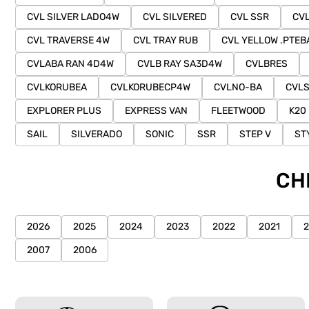
CVL SILVER LADO4W
CVL SILVERED
CVL SSR
CV
CVL TRAVERSE 4W
CVL TRAY RUB
CVL YELLOW .PTEB
CVLABA RAN 4D4W
CVLB RAY SA3D4W
CVLBRES
CVLKORUBEA
CVLKORUBECP4W
CVLNO-BA
CVLS
EXPLORER PLUS
EXPRESS VAN
FLEETWOOD
K20
SAIL
SILVERADO
SONIC
SSR
STEP V
ST
CH
2026
2025
2024
2023
2022
2021
2007
2006