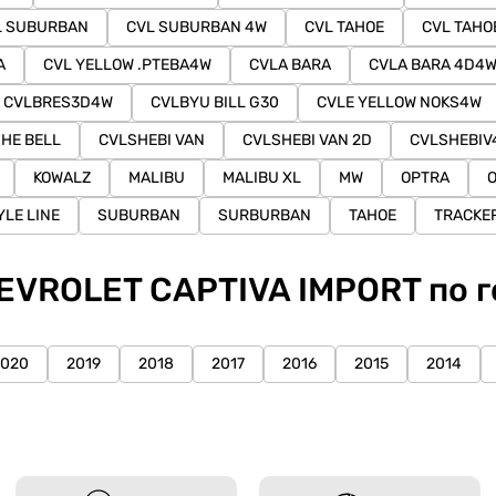
L SUBURBAN
CVL SUBURBAN 4W
CVL TAHOE
CVL TAHO
A
CVL YELLOW .PTEBA4W
CVLA BARA
CVLA BARA 4D4
CVLBRES3D4W
CVLBYU BILL G30
CVLE YELLOW NOKS4W
HE BELL
CVLSHEBI VAN
CVLSHEBI VAN 2D
CVLSHEBI
KOWALZ
MALIBU
MALIBU XL
MW
OPTRA
YLE LINE
SUBURBAN
SURBURBAN
TAHOE
TRACKE
EVROLET CAPTIVA IMPORT по г
2020
2019
2018
2017
2016
2015
2014