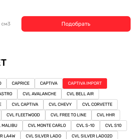
Подобрать
см3
ET
O
CAPRICE
CAPTIVA
CAPTIVA IMPORT
ASTRO
CVL AVALANCHE
CVL BELL AIR
E
CVL CAPTIVA
CVL CHEVY
CVL CORVETTE
CVL FLEETWOOD
CVL FREE TO LINE
CVL HHR
 MALIBU
CVL MONTE CARLO
CVL S-10
CVL S10
ER LA4W
CVL SILVER LADO
CVL SILVER LADO2D