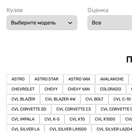
Кузов
Оценка
П
ASTRO
ASTRO STAR
ASTRO VAN
AVALANCHE
CHEVROLET
CHEVY
CHEVY VAN
COLORADO
CVL BLAZER
CVL BLAZER 4W
CVL BOLT
CVL C-10
CVL CORVETTE 2D
CVL CORVETTE C3
CVL CORVETTE 
CVL IMPALA
CVL K-5
CVL K10
CVL K1500
CV
CVL SILVER LA
CVL SILVER LA1500
CVL SILVER LA2D