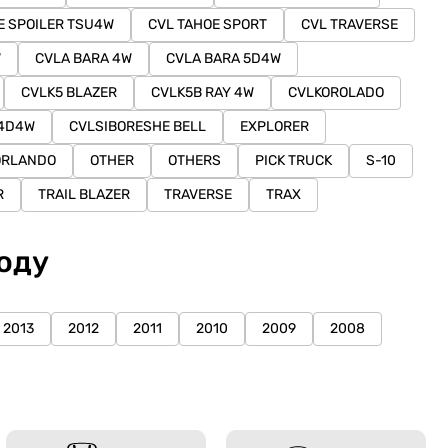
E SPOILER TSU4W
CVL TAHOE SPORT
CVL TRAVERSE
W
CVLA BARA 4W
CVLA BARA 5D4W
CVLK5 BLAZER
CVLK5B RAY 4W
CVLKOROLADO
V4D4W
CVLSIBORESHE BELL
EXPLORER
ORLANDO
OTHER
OTHERS
PICK TRUCK
S-10
R
TRAIL BLAZER
TRAVERSE
TRAX
оду
2013
2012
2011
2010
2009
2008