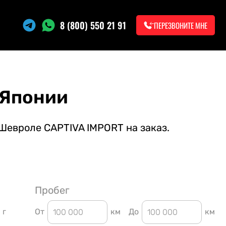
8 (800) 550 21 91
ПЕРЕЗВОНИТЕ МНЕ
 Японии
Шевроле CAPTIVA IMPORT на заказ.
Пробег
г
От
км
До
км