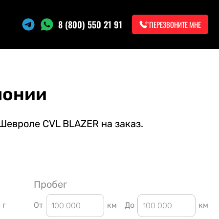
8 (800) 550 21 91
ПЕРЕЗВОНИТЕ МНЕ
понии
Шевроле CVL BLAZER на заказ.
Пробег
г
От
км
До
км