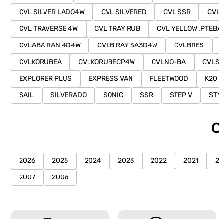
CVL SILVER LADO4W
CVL SILVERED
CVL SSR
CV
CVL TRAVERSE 4W
CVL TRAY RUB
CVL YELLOW .PTEB
CVLABA RAN 4D4W
CVLB RAY SA3D4W
CVLBRES
CVLKORUBEA
CVLKORUBECP4W
CVLNO-BA
CVLS
EXPLORER PLUS
EXPRESS VAN
FLEETWOOD
K20
SAIL
SILVERADO
SONIC
SSR
STEP V
ST
2026
2025
2024
2023
2022
2021
2007
2006