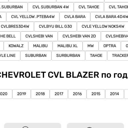
L SUBURBAN
CVL SUBURBAN 4W
CVL TAHOE
CVL TAHO
A
CVL YELLOW .PTEBA4W
CVLA BARA
CVLA BARA 4D4
CVLBRES3D4W
CVLBYU BILL G30
CVLE YELLOW NOKS4W
HE BELL
CVLSHEBI VAN
CVLSHEBI VAN 2D
CVLSHEBI
KOWALZ
MALIBU
MALIBU XL
MW
OPTRA
YLE LINE
SUBURBAN
SURBURBAN
TAHOE
TRACKE
CHEVROLET CVL BLAZER по год
2020
2019
2018
2017
2016
2015
2014