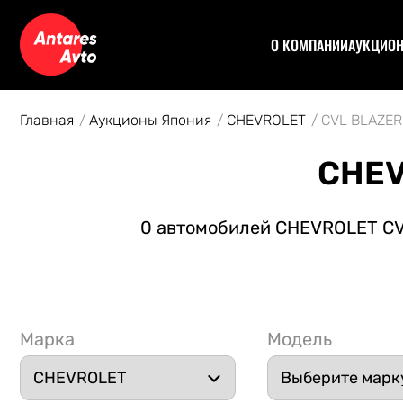
О КОМПАНИИ
АУКЦИО
Договор
Аук
Отзывы
Уча
Главная
Аукционы Япония
CHEVROLET
CVL BLAZER
Статьи
Аук
Рас
CHEV
Спе
Кон
0 автомобилей CHEVROLET CVL
Авт
Марка
Модель