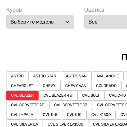
Кузов
Оценка
П
ASTRO
ASTRO STAR
ASTRO VAN
AVALANCHE
CHEVROLET
CHEVY
CHEVY VAN
COLORADO
CVL BLAZER
CVL BLAZER 4W
CVL BOLT
CVL C-10
CVL CORVETTE 2D
CVL CORVETTE C3
CVL CORVETTE 
CVL IMPALA
CVL K-5
CVL K10
CVL K1500
CV
CVL SILVER LA
CVL SILVER LA1500
CVL SILVER LA2D