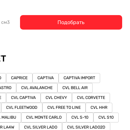
Подобрать
см3
ET
O
CAPRICE
CAPTIVA
CAPTIVA IMPORT
ASTRO
CVL AVALANCHE
CVL BELL AIR
E
CVL CAPTIVA
CVL CHEVY
CVL CORVETTE
CVL FLEETWOOD
CVL FREE TO LINE
CVL HHR
 MALIBU
CVL MONTE CARLO
CVL S-10
CVL S10
ER LA4W
CVL SILVER LADO
CVL SILVER LADO2D