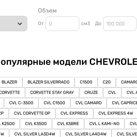
Объем
От
см3
До
опулярные модели CHEVROL
BLAZER
BLAZER SILVERRADO
C1500
C20
CAMAR
CORVETTE
CORVETTE STAY GRAY
CRUZE
CVL
CVL 
CVL C-3500
CVL C1500
CVL CAMARO
CVL CAPRIC
CP
CVL CORVETTE OP
CVL EXPRESS
CVL EXPRESS 4W
L K2500
CVL K3500
CVL K5BRE
CVL L KAMI-NO
CVL
4W
CVL SILVER LA3D4W
CVL SILVER LA4D4W
CVL SILV