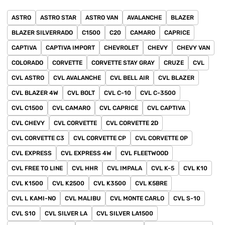
ASTRO
ASTRO STAR
ASTRO VAN
AVALANCHE
BLAZER
BLAZER SILVERRADO
C1500
C20
CAMARO
CAPRICE
CAPTIVA
CAPTIVA IMPORT
CHEVROLET
CHEVY
CHEVY VAN
COLORADO
CORVETTE
CORVETTE STAY GRAY
CRUZE
CVL
CVL ASTRO
CVL AVALANCHE
CVL BELL AIR
CVL BLAZER
CVL BLAZER 4W
CVL BOLT
CVL C-10
CVL C-3500
CVL C1500
CVL CAMARO
CVL CAPRICE
CVL CAPTIVA
CVL CHEVY
CVL CORVETTE
CVL CORVETTE 2D
CVL CORVETTE C3
CVL CORVETTE CP
CVL CORVETTE OP
CVL EXPRESS
CVL EXPRESS 4W
CVL FLEETWOOD
CVL FREE TO LINE
CVL HHR
CVL IMPALA
CVL K-5
CVL K10
CVL K1500
CVL K2500
CVL K3500
CVL K5BRE
CVL L KAMI-NO
CVL MALIBU
CVL MONTE CARLO
CVL S-10
CVL S10
CVL SILVER LA
CVL SILVER LA1500