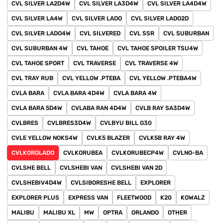
CVL SILVER LA2D4W
CVL SILVER LA3D4W
CVL SILVER LA4D4W
CVL SILVER LA4W
CVL SILVER LADO
CVL SILVER LADO2D
CVL SILVER LADO4W
CVL SILVERED
CVL SSR
CVL SUBURBAN
CVL SUBURBAN 4W
CVL TAHOE
CVL TAHOE SPOILER TSU4W
CVL TAHOE SPORT
CVL TRAVERSE
CVL TRAVERSE 4W
CVL TRAY RUB
CVL YELLOW .PTEBA
CVL YELLOW .PTEBA4W
CVLA BARA
CVLA BARA 4D4W
CVLA BARA 4W
CVLA BARA 5D4W
CVLABA RAN 4D4W
CVLB RAY SA3D4W
CVLBRES
CVLBRES3D4W
CVLBYU BILL G30
CVLE YELLOW NOKS4W
CVLK5 BLAZER
CVLK5B RAY 4W
CVLKOROLADO
CVLKORUBEA
CVLKORUBECP4W
CVLNO-BA
CVLSHE BELL
CVLSHEBI VAN
CVLSHEBI VAN 2D
CVLSHEBIV4D4W
CVLSIBORESHE BELL
EXPLORER
EXPLORER PLUS
EXPRESS VAN
FLEETWOOD
K20
KOWALZ
MALIBU
MALIBU XL
MW
OPTRA
ORLANDO
OTHER