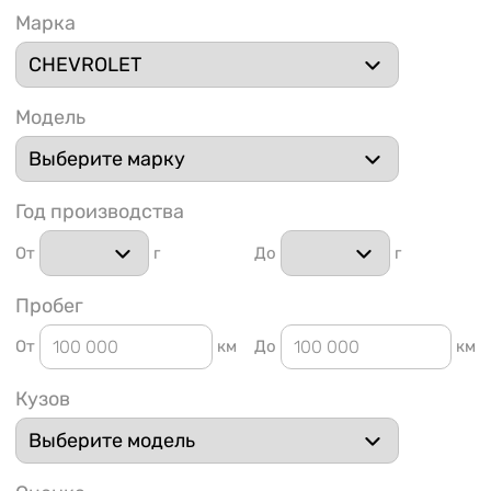
Марка
Модель
1 91
Год производства
От
г
До
г
Пробег
От
км
До
км
Кузов