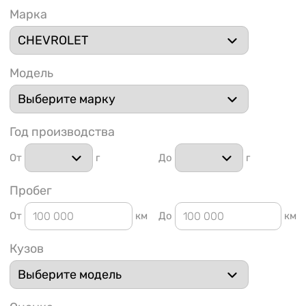
Марка
Модель
1 91
Год производства
От
г
До
г
Пробег
От
км
До
км
Кузов