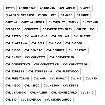
ASTRO
ASTRO STAR
ASTRO VAN
AVALANCHE
BLAZER
BLAZER SILVERRADO
C1500
C20
CAMARO
CAPRICE
CAPTIVA
CAPTIVA IMPORT
CHEVROLET
CHEVY
CHEVY VAN
COLORADO
CORVETTE
CORVETTE STAY GRAY
CRUZE
CVL
CVL ASTRO
CVL AVALANCHE
CVL BELL AIR
CVL BLAZER
CVL BLAZER 4W
CVL BOLT
CVL C-10
CVL C-3500
CVL C1500
CVL CAMARO
CVL CAPRICE
CVL CAPTIVA
CVL CHEVY
CVL CORVETTE
CVL CORVETTE 2D
CVL CORVETTE C3
CVL CORVETTE CP
CVL CORVETTE OP
CVL EXPRESS
CVL EXPRESS 4W
CVL FLEETWOOD
CVL FREE TO LINE
CVL HHR
CVL IMPALA
CVL K-5
CVL K10
CVL K1500
CVL K2500
CVL K3500
CVL K5BRE
CVL L KAMI-NO
CVL MALIBU
CVL MONTE CARLO
CVL S-10
CVL S10
CVL SILVER LA
CVL SILVER LA1500