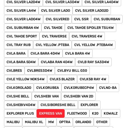
CVL SILVER LA2D4W
CVL SILVER LA3D4W
CVL SILVER LA4D4W
CVL SILVER LA4W
CVL SILVER LADO
CVL SILVER LADO2D
CVL SILVER LADO4W
CVL SILVERED
CVL SSR
CVL SUBURBAN
CVL SUBURBAN 4W
CVL TAHOE
CVL TAHOE SPOILER TSU4W
CVL TAHOE SPORT
CVL TRAVERSE
CVL TRAVERSE 4W
CVL TRAY RUB
CVL YELLOW .PTEBA
CVL YELLOW .PTEBA4W
CVLA BARA
CVLA BARA 4D4W
CVLA BARA 4W
CVLA BARA 5D4W
CVLABA RAN 4D4W
CVLB RAY SA3D4W
CVLBRES
CVLBRES3D4W
CVLBYU BILL G30
CVLE YELLOW NOKS4W
CVLK5 BLAZER
CVLK5B RAY 4W
CVLKOROLADO
CVLKORUBEA
CVLKORUBECP4W
CVLNO-BA
CVLSHE BELL
CVLSHEBI VAN
CVLSHEBI VAN 2D
CVLSHEBIV4D4W
CVLSIBORESHE BELL
EXPLORER
EXPLORER PLUS
EXPRESS VAN
FLEETWOOD
K20
KOWALZ
MALIBU
MALIBU XL
MW
OPTRA
ORLANDO
OTHER