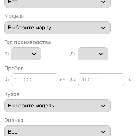
Модель
Год производства
1 91
От
г
До
г
Пробег
От
км
До
км
Кузов
Оценка