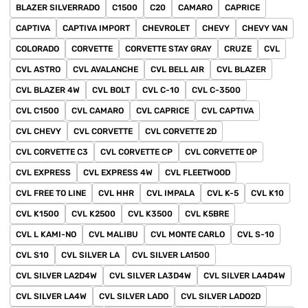
BLAZER SILVERRADO
C1500
C20
CAMARO
CAPRICE
CAPTIVA
CAPTIVA IMPORT
CHEVROLET
CHEVY
CHEVY VAN
COLORADO
CORVETTE
CORVETTE STAY GRAY
CRUZE
CVL
CVL ASTRO
CVL AVALANCHE
CVL BELL AIR
CVL BLAZER
CVL BLAZER 4W
CVL BOLT
CVL C-10
CVL C-3500
CVL C1500
CVL CAMARO
CVL CAPRICE
CVL CAPTIVA
CVL CHEVY
CVL CORVETTE
CVL CORVETTE 2D
CVL CORVETTE C3
CVL CORVETTE CP
CVL CORVETTE OP
CVL EXPRESS
CVL EXPRESS 4W
CVL FLEETWOOD
CVL FREE TO LINE
CVL HHR
CVL IMPALA
CVL K-5
CVL K10
CVL K1500
CVL K2500
CVL K3500
CVL K5BRE
CVL L KAMI-NO
CVL MALIBU
CVL MONTE CARLO
CVL S-10
CVL S10
CVL SILVER LA
CVL SILVER LA1500
CVL SILVER LA2D4W
CVL SILVER LA3D4W
CVL SILVER LA4D4W
CVL SILVER LA4W
CVL SILVER LADO
CVL SILVER LADO2D