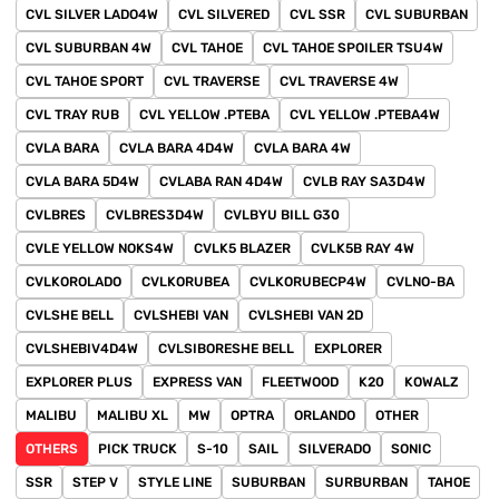
CVL SILVER LADO4W
CVL SILVERED
CVL SSR
CVL SUBURBAN
CVL SUBURBAN 4W
CVL TAHOE
CVL TAHOE SPOILER TSU4W
CVL TAHOE SPORT
CVL TRAVERSE
CVL TRAVERSE 4W
CVL TRAY RUB
CVL YELLOW .PTEBA
CVL YELLOW .PTEBA4W
CVLA BARA
CVLA BARA 4D4W
CVLA BARA 4W
CVLA BARA 5D4W
CVLABA RAN 4D4W
CVLB RAY SA3D4W
CVLBRES
CVLBRES3D4W
CVLBYU BILL G30
CVLE YELLOW NOKS4W
CVLK5 BLAZER
CVLK5B RAY 4W
CVLKOROLADO
CVLKORUBEA
CVLKORUBECP4W
CVLNO-BA
CVLSHE BELL
CVLSHEBI VAN
CVLSHEBI VAN 2D
CVLSHEBIV4D4W
CVLSIBORESHE BELL
EXPLORER
EXPLORER PLUS
EXPRESS VAN
FLEETWOOD
K20
KOWALZ
MALIBU
MALIBU XL
MW
OPTRA
ORLANDO
OTHER
OTHERS
PICK TRUCK
S-10
SAIL
SILVERADO
SONIC
SSR
STEP V
STYLE LINE
SUBURBAN
SURBURBAN
TAHOE