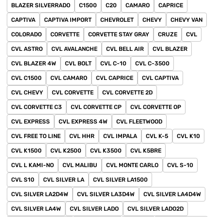
BLAZER SILVERRADO
C1500
C20
CAMARO
CAPRICE
CAPTIVA
CAPTIVA IMPORT
CHEVROLET
CHEVY
CHEVY VAN
COLORADO
CORVETTE
CORVETTE STAY GRAY
CRUZE
CVL
CVL ASTRO
CVL AVALANCHE
CVL BELL AIR
CVL BLAZER
CVL BLAZER 4W
CVL BOLT
CVL C-10
CVL C-3500
CVL C1500
CVL CAMARO
CVL CAPRICE
CVL CAPTIVA
CVL CHEVY
CVL CORVETTE
CVL CORVETTE 2D
CVL CORVETTE C3
CVL CORVETTE CP
CVL CORVETTE OP
CVL EXPRESS
CVL EXPRESS 4W
CVL FLEETWOOD
CVL FREE TO LINE
CVL HHR
CVL IMPALA
CVL K-5
CVL K10
CVL K1500
CVL K2500
CVL K3500
CVL K5BRE
CVL L KAMI-NO
CVL MALIBU
CVL MONTE CARLO
CVL S-10
CVL S10
CVL SILVER LA
CVL SILVER LA1500
CVL SILVER LA2D4W
CVL SILVER LA3D4W
CVL SILVER LA4D4W
CVL SILVER LA4W
CVL SILVER LADO
CVL SILVER LADO2D