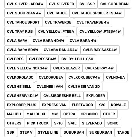
CVL SILVER LADO4W
CVL SILVERED
CVL SSR
CVL SUBURBAN
CVL SUBURBAN 4W
CVL TAHOE
CVL TAHOE SPOILER TSU4W
CVL TAHOE SPORT
CVL TRAVERSE
CVL TRAVERSE 4W
CVL TRAY RUB
CVL YELLOW .PTEBA
CVL YELLOW .PTEBA4W
CVLA BARA
CVLA BARA 4D4W
CVLA BARA 4W
CVLA BARA 5D4W
CVLABA RAN 4D4W
CVLB RAY SA3D4W
CVLBRES
CVLBRES3D4W
CVLBYU BILL G30
CVLE YELLOW NOKS4W
CVLK5 BLAZER
CVLK5B RAY 4W
CVLKOROLADO
CVLKORUBEA
CVLKORUBECP4W
CVLNO-BA
CVLSHE BELL
CVLSHEBI VAN
CVLSHEBI VAN 2D
CVLSHEBIV4D4W
CVLSIBORESHE BELL
EXPLORER
EXPLORER PLUS
EXPRESS VAN
FLEETWOOD
K20
KOWALZ
MALIBU
MALIBU XL
MW
OPTRA
ORLANDO
OTHER
OTHERS
PICK TRUCK
S-10
SAIL
SILVERADO
SONIC
SSR
STEP V
STYLE LINE
SUBURBAN
SURBURBAN
TAHOE