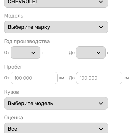
Модель
Год производства
1 91
От
г
До
г
Пробег
От
км
До
км
Кузов
Оценка