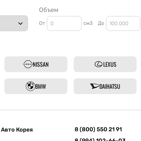
Объем
От
см3
До
NISSAN
LEXUS
BMW
DAIHATSU
8 (800) 550 21 91
Авто Корея
8 (994) 102-66-03