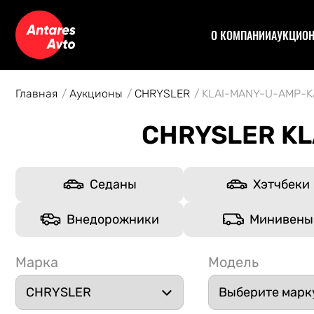
О КОМПАНИИ
АУКЦИО
Договор
Аук
Отзывы
Уча
Главная
Аукционы
CHRYSLER
KLAI-MANY-U-AMP-
Статьи
Аук
Рас
CHRYSLER KL
Спе
Кон
Авт
Седаны
Хэтчбеки
Внедорожники
Минивены
Марка
Модель