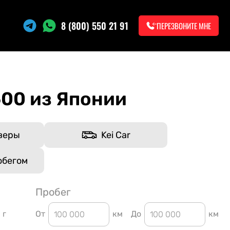
8 (800) 550 21 91
ПЕРЕЗВОНИТЕ МНЕ
00 из Японии
веры
Kei Car
обегом
Пробег
г
От
км
До
км