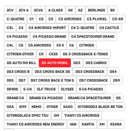
2CV
2CV 6
2CV6
A CLASS
AX
AZ
BERLINGO
BX
C-QUATRE
C1
C2
C3
C3 AIRCROSS
C3 PLURIEL
C3-XR
C3L
C4
C4 AIRCROSS IMPORT
C4 C-QUATRE
C4 CACTUS
C4 PICASSO
C4 PICASSO GRAND
C4 SPACETOURER GRAND
C4L
C5
C5 AIRCROSS
C5 X
C6
CITROEN
CITROEN OTHER
CX
CX25
DS 3 CROSSBACK E-TENSE
DS AUTO MO BILL
DS AUTO MOBIL
DS3
DS3 CABRIO
DS3 CROSS B
DS3 CROSS BACK DS
DS3 CROSSBACK
DS4
DS5
DS7
DS7 CROSS BACK E TON S
DS7 CROSSBACK
DS9
DS9DS
E-C4
ELF TRUCK
ELYSEE
G C4 PICASSO
GRAND C4
GRAND C4 PICASSO
GRAND C4 SPACETOURER
GS
GSA
ID19
NEMO
OTHER
SAXO
SITORODS3 BLACK BE TON
SITOROGLAC4 SPEC TSU
SM
TIANYI C5 AIRCROSS
TIANYI C5 AIRCROSS NEW ENERGY
VAN
XANTIA
XM
XSARA