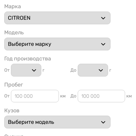
Марка
Модель
1 91
Год производства
От
г
До
г
Пробег
От
км
До
км
Кузов