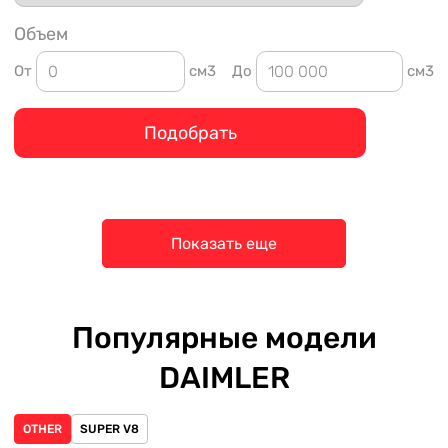
Объем
От
см3
До
см3
Подобрать
Показать еще
Популярные модели
DAIMLER
OTHER
SUPER V8