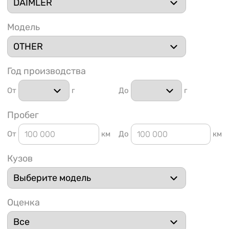
Модель
Год производства
1 91
От
г
До
г
Пробег
От
км
До
км
Кузов
Оценка