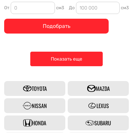
От
см3
До
см3
Подобрать
Показать еще
TOYOTA
MAZDA
NISSAN
LEXUS
HONDA
SUBARU