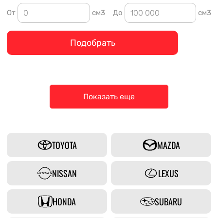
От
см3
До
см3
Подобрать
Показать еще
TOYOTA
MAZDA
NISSAN
LEXUS
HONDA
SUBARU