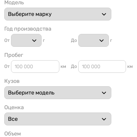
Модель
Год производства
От
г
До
г
1 91
Пробег
От
км
До
км
Кузов
Оценка
Объем