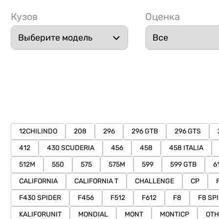
Кузов
Оценка
12CHILINDO
208
296
296 GTB
296 GTS
412
430 SCUDERIA
456
458
458 ITALIA
512M
550
575
575M
599
599 GTB
6
CALIFORNIA
CALIFORNIA T
CHALLENGE
CP
F430 SPIDER
F456
F512
F612
F8
F8 SP
KALIFORUNIT
MONDIAL
MONT
MONTICP
OTH