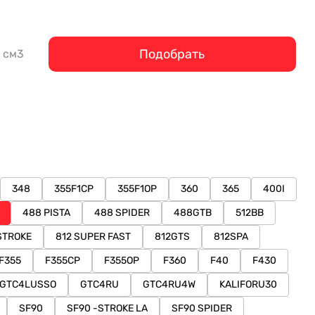
Подобрать
см3
348
355F1CP
355F1OP
360
365
400I
488 PISTA
488 SPIDER
488GTB
512BB
STROKE
812 SUPER FAST
812GTS
812SPA
F355
F355CP
F355OP
F360
F40
F430
GTC4LUSSO
GTC4RU
GTC4RU4W
KALIFORU30
SF90
SF90 -STROKE LA
SF90 SPIDER