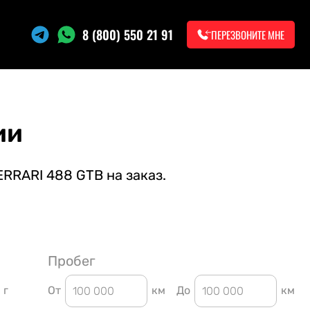
8 (800) 550 21 91
ПЕРЕЗВОНИТЕ МНЕ
ии
ERRARI 488 GTB на заказ.
Пробег
г
От
км
До
км