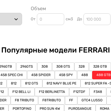
Объем
От
см3
До
Популярные модели FERRARI
296GTB
296GTS
308
308 GTS
328
328 GTB
458 SPEC CHI
458 SPIDER
458 SPY
488
488 GTB
12
812
812 GTS
812 NAVY BLUE PE
812 SUPER FA -
F12
F12 BELL LI
F12 BERLINETTA
F12TDF
F348
IDER
F8 TRIBUTO
F8TRIBUTO
FF
GTC4 LUSSO
ER
PORTOFINO
PRO SUN 4W
PUROSANGUE
ROMA