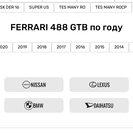
SK DER 16
SUPER US
TES MANY RO
TES MANY ROCP
FERRARI 488 GTB по году
2020
2019
2018
2017
2016
2015
2014
NISSAN
LEXUS
BMW
DAIHATSU