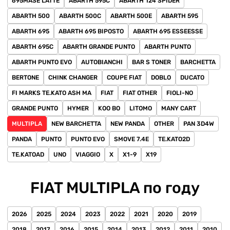
695MASE LATTE
ABARTH 595C
ABARTH 124 SPIDER
ABARTH 500
ABARTH 500C
ABARTH 500E
ABARTH 595
ABARTH 695
ABARTH 695 BIPOSTO
ABARTH 695 ESSEESSE
ABARTH 695C
ABARTH GRANDE PUNTO
ABARTH PUNTO
ABARTH PUNTO EVO
AUTOBIANCHI
BAR S TONER
BARCHETTA
BERTONE
CHINK CHANGER
COUPE FIAT
DOBLO
DUCATO
FI MARKS TE.KATO ASH MA
FIAT
FIAT OTHER
FIOLI-NO
GRANDE PUNTO
HYMER
KOO BO
LITOMO
MANY CART
MULTIPLA
NEW BARCHETTA
NEW PANDA
OTHER
PAN 3D4W
PANDA
PUNTO
PUNTO EVO
SMOVE 7.4E
TE.KATO2D
TE.KATOAD
UNO
VIAGGIO
X
X1-9
X19
FIAT MULTIPLA по году
2026
2025
2024
2023
2022
2021
2020
2019
2018
2017
2016
2015
2014
2013
2012
2011
2010