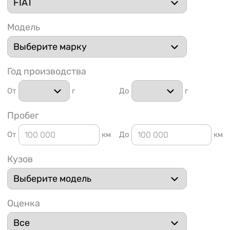
Модель
Год производства
1 91
От
г
До
г
Пробег
От
км
До
км
Кузов
Оценка