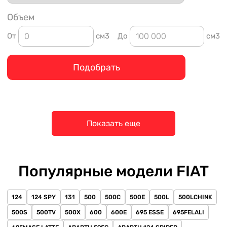
Объем
От
см3
До
см3
Подобрать
Показать еще
Популярные модели FIAT
124
124 SPY
131
500
500C
500E
500L
500LCHINK
500S
500TV
500X
600
600E
695 ESSE
695FELALI