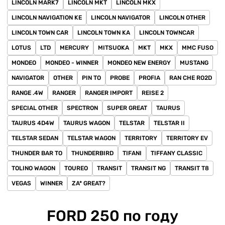
LINCOLN MARK7
LINCOLN MKT
LINCOLN MKX
LINCOLN NAVIGATION KE
LINCOLN NAVIGATOR
LINCOLN OTHER
LINCOLN TOWN CAR
LINCOLN TOWN KA
LINCOLN TOWNCAR
LOTUS
LTD
MERCURY
MITSUOKA
MKT
MKX
MMC FUSO
MONDEO
MONDEO - WINNER
MONDEO NEW ENERGY
MUSTANG
NAVIGATOR
OTHER
PIN TO
PROBE
PROFIA
RAN CHE RO2D
RANGE .4W
RANGER
RANGER IMPORT
REISE 2
SPECIAL OTHER
SPECTRON
SUPER GREAT
TAURUS
TAURUS 4D4W
TAURUS WAGON
TELSTAR
TELSTAR II
TELSTAR SEDAN
TELSTAR WAGON
TERRITORY
TERRITORY EV
THUNDER BAR TO
THUNDERBIRD
TIFANI
TIFFANY CLASSIC
TOLINO WAGON
TOUREO
TRANSIT
TRANSIT NG
TRANSIT T8
VEGAS
WINNER
ZA* GREAT?
FORD 250 по году