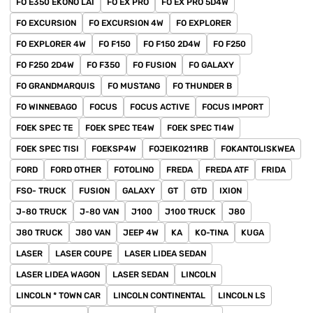
FO E350 EKONO LAI
FO EX PRO
FO EX PRO 5D4W
FO EXCURSION
FO EXCURSION 4W
FO EXPLORER
FO EXPLORER 4W
FO F150
FO F150 2D4W
FO F250
FO F250 2D4W
FO F350
FO FUSION
FO GALAXY
FO GRANDMARQUIS
FO MUSTANG
FO THUNDER B
FO WINNEBAGO
FOCUS
FOCUS ACTIVE
FOCUS IMPORT
FOEK SPEC TE
FOEK SPEC TE4W
FOEK SPEC TI4W
FOEK SPEC TISI
FOEKSP4W
FOJEIKO211RB
FOKANTOLISKWEA
FORD
FORD OTHER
FOTOLINO
FREDA
FREDA ATF
FRIDA
FSO- TRUCK
FUSION
GALAXY
GT
GTD
IXION
J-80 TRUCK
J-80 VAN
J100
J100 TRUCK
J80
J80 TRUCK
J80 VAN
JEEP 4W
KA
KO-TINA
KUGA
LASER
LASER COUPE
LASER LIDEA SEDAN
LASER LIDEA WAGON
LASER SEDAN
LINCOLN
LINCOLN * TOWN CAR
LINCOLN CONTINENTAL
LINCOLN LS