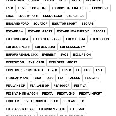
COACH MEN
COBRA
DUTRO
E-150
E-350
E-SERIES
E150
E350
ECONOLINE
ECONOMICAL LINE E350
ECOSPORT
EDGE
EDGE IMPORT
EKONO E350
EKS CAR JO
ENGLAND FORD
EQUATOR
EQUATOR SPORT
ESCAPE
ESCAPE 4W
ESCAPE IMPORT
ESCAPE NEW ENERGY
ESCORT
EU FORD KUGA
EU FORD TO RAN JI
EUFO FIESTA
EUFO FOCUS
EUFOEK SPEC TI
EUFOES COAT
EUFOESKO3D4W
EUFOFO RENTAL CMX
EVEREST
EVOS
EXCURSION
EXPEDITION
EXPLORER
EXPLORER IMPORT
EXPLORER SPORT TRACK
F-250
F-350
F1
F100
F150
F150LAP MANY
F250
F350
F53
FALCON
FEA LANE
FEA LANE CP
FEA LANE OP
FEA500CP
FESTIVA
FESTIVA MINI WAGON
FIESTA
FIESTA 5HB
FIESTA IMPORT
FIGHTER
FIVE HUNDRED
FLEX
FLEX 4W
FO
FO CLASSIC TIFANI
FO CROWN VI KTO
FO E-350