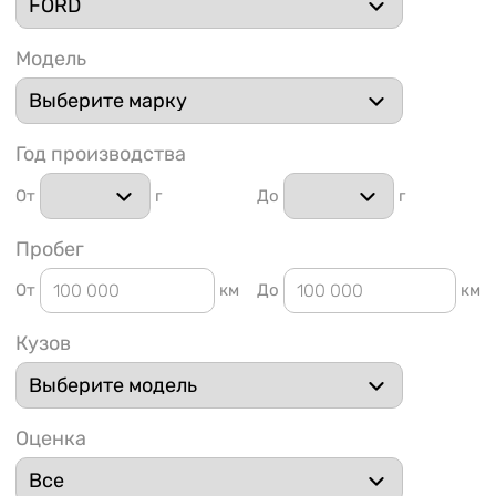
Модель
Год производства
1 91
От
г
До
г
Пробег
От
км
До
км
Кузов
Оценка