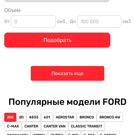
Объем
От
см3
До
см3
Подобрать
Показать еще
Популярные модели FORD
250
2D
4835
601
AEROSTAR
BRONCO
BRONCO 4W
C-MAX
CANTER
CANTER VAN
CLASSIC TRANSIT