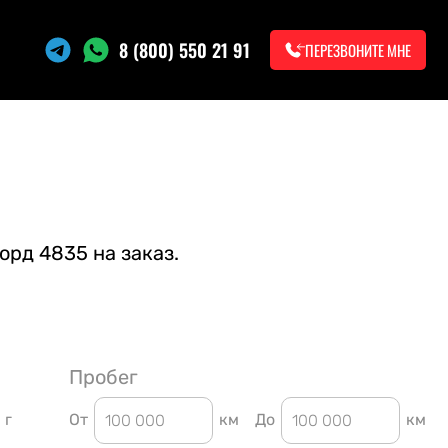
8 (800) 550 21 91
ПЕРЕЗВОНИТЕ МНЕ
орд 4835 на заказ.
Пробег
г
От
км
До
км