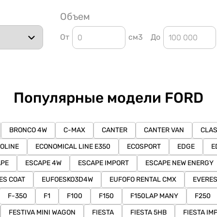
Объем
От
см3
До
Популярные модели FORD
BRONCO 4W
C-MAX
CANTER
CANTER VAN
CLAS
OLINE
ECONOMICAL LINE E350
ECOSPORT
EDGE
E
APE
ESCAPE 4W
ESCAPE IMPORT
ESCAPE NEW ENERGY
ES COAT
EUFOESKO3D4W
EUFOFO RENTAL CMX
EVERE
F-350
F1
F100
F150
F150LAP MANY
F250
FESTIVA MINI WAGON
FIESTA
FIESTA 5HB
FIESTA IM