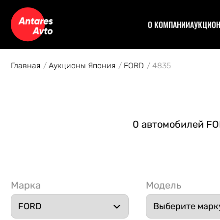
О КОМПАНИИ
АУКЦИО
Договор
Аук
Отзывы
Уча
Главная
Аукционы Япония
FORD
4835
Статьи
Аук
Рас
Спе
Кон
0 автомобилей FOR
Авт
Марка
Модель