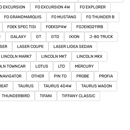
O EXCURSION
FO EXCURSION 4W
FO EXPLORER
FO GRANDMARQUIS
FO MUSTANG
FO THUNDER B
FOEK SPEC TISI
FOEKSP4W
FOJEIKO211RB
N
GALAXY
GT
GTD
IXION
J-80 TRUCK
SER
LASER COUPE
LASER LIDEA SEDAN
LINCOLN MARK7
LINCOLN MKT
LINCOLN MKX
OLN TOWNCAR
LOTUS
LTD
MERCURY
NAVIGATOR
OTHER
PIN TO
PROBE
PROFIA
REAT
TAURUS
TAURUS 4D4W
TAURUS WAGON
THUNDERBIRD
TIFANI
TIFFANY CLASSIC