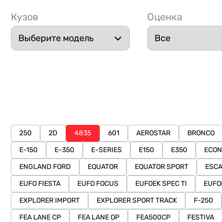
Кузов
Оценка
250
2D
4835
601
AEROSTAR
BRONCO
E-150
E-350
E-SERIES
E150
E350
ECON
ENGLAND FORD
EQUATOR
EQUATOR SPORT
ESC
EUFO FIESTA
EUFO FOCUS
EUFOEK SPEC TI
EUFO
EXPLORER IMPORT
EXPLORER SPORT TRACK
F-250
FEA LANE CP
FEA LANE OP
FEA500CP
FESTIVA