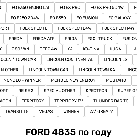
0
FO E350 EKONO LAI
FO EX PRO
FO EX PRO 5D4W
F
0
FO F250 2D4W
FO F350
FO FUSION
FO GALAXY
PORT
FOEK SPEC TE
FOEK SPEC TE4W
FOEK SPEC TI4W
FREDA
FREDA ATF
FRIDA
FSO- TRUCK
FUSIO
K
J80 VAN
JEEP 4W
KA
KO-TINA
KUGA
LA
NCOLN * TOWN CAR
LINCOLN CONTINENTAL
LINCOLN LS
LN OTHER
LINCOLN TOWN CAR
LINCOLN TOWN KA
LINC
MONDEO - WINNER
MONDEO NEW ENERGY
MUSTANG
PORT
REISE 2
SPECIAL OTHER
SPECTRON
SUPER G
WAGON
TERRITORY
TERRITORY EV
THUNDER BAR TO
TRANSIT T8
VEGAS
WINNER
ZA* GREAT?
FORD 4835 по году