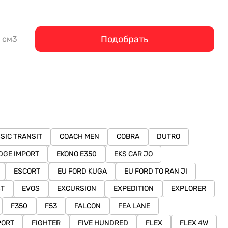
Подобрать
см3
SIC TRANSIT
COACH MEN
COBRA
DUTRO
DGE IMPORT
EKONO E350
EKS CAR JO
ESCORT
EU FORD KUGA
EU FORD TO RAN JI
ST
EVOS
EXCURSION
EXPEDITION
EXPLORER
F350
F53
FALCON
FEA LANE
PORT
FIGHTER
FIVE HUNDRED
FLEX
FLEX 4W