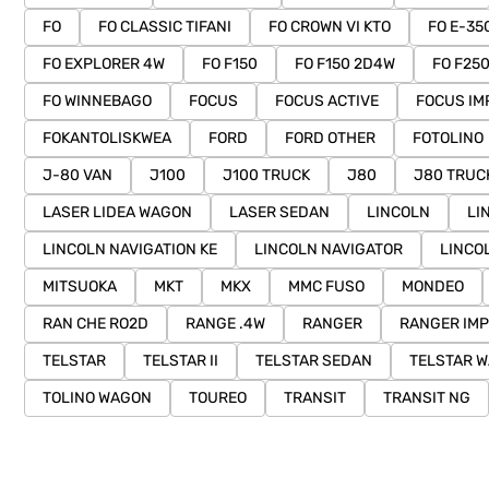
FO
FO CLASSIC TIFANI
FO CROWN VI KTO
FO E-35
FO EXPLORER 4W
FO F150
FO F150 2D4W
FO F25
FO WINNEBAGO
FOCUS
FOCUS ACTIVE
FOCUS IM
FOKANTOLISKWEA
FORD
FORD OTHER
FOTOLINO
J-80 VAN
J100
J100 TRUCK
J80
J80 TRUC
LASER LIDEA WAGON
LASER SEDAN
LINCOLN
LI
LINCOLN NAVIGATION KE
LINCOLN NAVIGATOR
LINCO
MITSUOKA
MKT
MKX
MMC FUSO
MONDEO
RAN CHE RO2D
RANGE .4W
RANGER
RANGER IM
TELSTAR
TELSTAR II
TELSTAR SEDAN
TELSTAR 
TOLINO WAGON
TOUREO
TRANSIT
TRANSIT NG