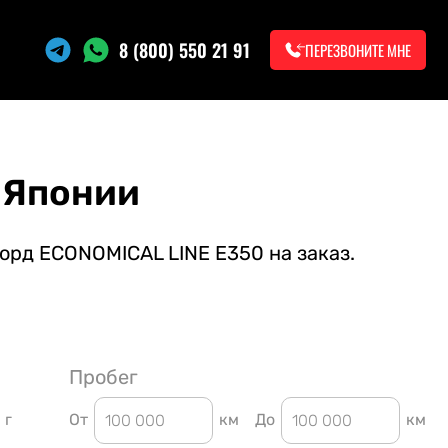
8 (800) 550 21 91
ПЕРЕЗВОНИТЕ МНЕ
 Японии
орд ECONOMICAL LINE E350 на заказ.
Пробег
г
От
км
До
км