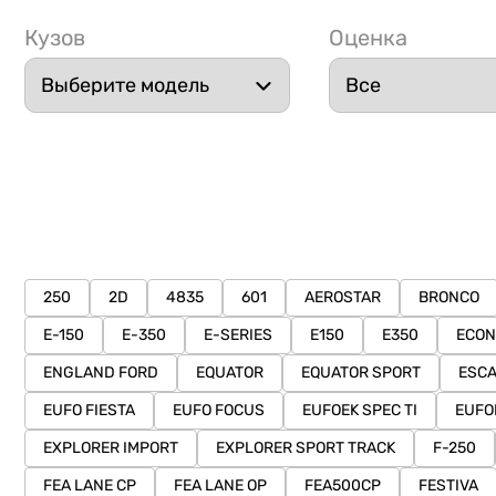
Кузов
Оценка
250
2D
4835
601
AEROSTAR
BRONCO
E-150
E-350
E-SERIES
E150
E350
ECON
ENGLAND FORD
EQUATOR
EQUATOR SPORT
ESC
EUFO FIESTA
EUFO FOCUS
EUFOEK SPEC TI
EUFO
EXPLORER IMPORT
EXPLORER SPORT TRACK
F-250
FEA LANE CP
FEA LANE OP
FEA500CP
FESTIVA