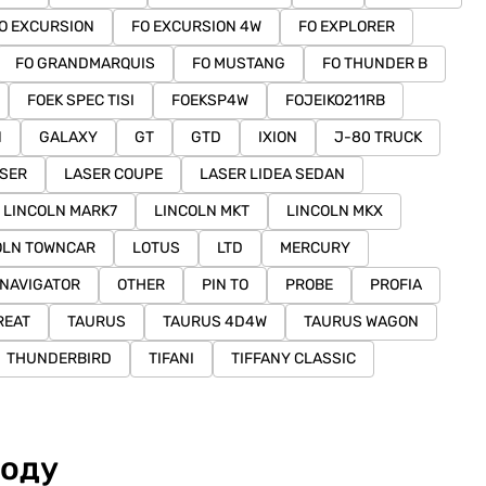
O EXCURSION
FO EXCURSION 4W
FO EXPLORER
FO GRANDMARQUIS
FO MUSTANG
FO THUNDER B
FOEK SPEC TISI
FOEKSP4W
FOJEIKO211RB
N
GALAXY
GT
GTD
IXION
J-80 TRUCK
SER
LASER COUPE
LASER LIDEA SEDAN
LINCOLN MARK7
LINCOLN MKT
LINCOLN MKX
OLN TOWNCAR
LOTUS
LTD
MERCURY
NAVIGATOR
OTHER
PIN TO
PROBE
PROFIA
REAT
TAURUS
TAURUS 4D4W
TAURUS WAGON
THUNDERBIRD
TIFANI
TIFFANY CLASSIC
году