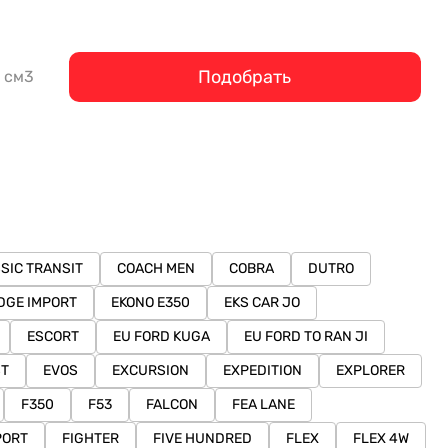
Подобрать
см3
SIC TRANSIT
COACH MEN
COBRA
DUTRO
DGE IMPORT
EKONO E350
EKS CAR JO
ESCORT
EU FORD KUGA
EU FORD TO RAN JI
ST
EVOS
EXCURSION
EXPEDITION
EXPLORER
F350
F53
FALCON
FEA LANE
PORT
FIGHTER
FIVE HUNDRED
FLEX
FLEX 4W