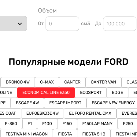
Объем
От
см3
До
Популярные модели FORD
BRONCO 4W
C-MAX
CANTER
CANTER VAN
CLAS
OLINE
ECONOMICAL LINE E350
ECOSPORT
EDGE
E
APE
ESCAPE 4W
ESCAPE IMPORT
ESCAPE NEW ENERGY
ES COAT
EUFOESKO3D4W
EUFOFO RENTAL CMX
EVERE
F-350
F1
F100
F150
F150LAP MANY
F250
FESTIVA MINI WAGON
FIESTA
FIESTA 5HB
FIESTA IM