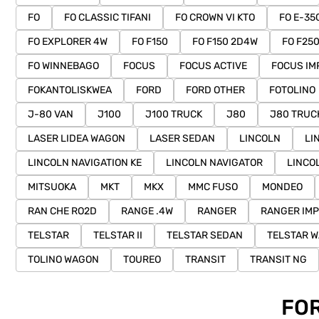
FO
FO CLASSIC TIFANI
FO CROWN VI KTO
FO E-35
FO EXPLORER 4W
FO F150
FO F150 2D4W
FO F25
FO WINNEBAGO
FOCUS
FOCUS ACTIVE
FOCUS IM
FOKANTOLISKWEA
FORD
FORD OTHER
FOTOLINO
J-80 VAN
J100
J100 TRUCK
J80
J80 TRUC
LASER LIDEA WAGON
LASER SEDAN
LINCOLN
LI
LINCOLN NAVIGATION KE
LINCOLN NAVIGATOR
LINCO
MITSUOKA
MKT
MKX
MMC FUSO
MONDEO
RAN CHE RO2D
RANGE .4W
RANGER
RANGER IM
TELSTAR
TELSTAR II
TELSTAR SEDAN
TELSTAR 
TOLINO WAGON
TOUREO
TRANSIT
TRANSIT NG
FOR