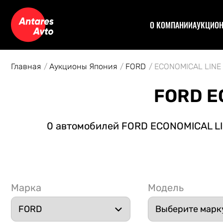
О КОМПАНИИ
АУКЦИО
Договор
Аук
Отзывы
Уча
Главная
Аукционы Япония
FORD
ECONOMICAL LINE
Статьи
Аук
Рас
FORD E
Спе
Кон
0 автомобилей FORD ECONOMICAL LIN
Авт
Марка
Модель