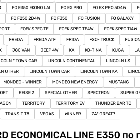
0
FO E350 EKONO LAI
FO EX PRO
FO EX PRO 5D4W
F
0
FO F250 2D4W
FO F350
FO FUSION
FO GALAXY
PORT
FOEK SPEC TE
FOEK SPEC TE4W
FOEK SPEC TI4W
FREDA
FREDA ATF
FRIDA
FSO- TRUCK
FUSIO
K
J80 VAN
JEEP 4W
KA
KO-TINA
KUGA
LA
NCOLN * TOWN CAR
LINCOLN CONTINENTAL
LINCOLN LS
LN OTHER
LINCOLN TOWN CAR
LINCOLN TOWN KA
LINC
MONDEO - WINNER
MONDEO NEW ENERGY
MUSTANG
PORT
REISE 2
SPECIAL OTHER
SPECTRON
SUPER G
WAGON
TERRITORY
TERRITORY EV
THUNDER BAR TO
TRANSIT T8
VEGAS
WINNER
ZA* GREAT?
D ECONOMICAL LINE E350 по 