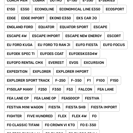
COACH MEN
COBRA
DUTRO
E-150
E-350
E-SERIES
E150
E350
ECONOLINE
ECONOMICAL LINE E350
ECOSPORT
EDGE
EDGE IMPORT
EKONO E350
EKS CAR JO
ENGLAND FORD
EQUATOR
EQUATOR SPORT
ESCAPE
ESCAPE 4W
ESCAPE IMPORT
ESCAPE NEW ENERGY
ESCORT
EU FORD KUGA
EU FORD TO RAN JI
EUFO FIESTA
EUFO FOCUS
EUFOEK SPEC TI
EUFOES COAT
EUFOESKO3D4W
EUFOFO RENTAL CMX
EVEREST
EVOS
EXCURSION
EXPEDITION
EXPLORER
EXPLORER IMPORT
EXPLORER SPORT TRACK
F-250
F-350
F1
F100
F150
F150LAP MANY
F250
F350
F53
FALCON
FEA LANE
FEA LANE CP
FEA LANE OP
FEA500CP
FESTIVA
FESTIVA MINI WAGON
FIESTA
FIESTA 5HB
FIESTA IMPORT
FIGHTER
FIVE HUNDRED
FLEX
FLEX 4W
FO
FO CLASSIC TIFANI
FO CROWN VI KTO
FO E-350