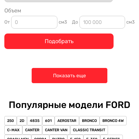
Объем
От
см3
До
см3
Подобрать
Показать еще
Популярные модели FORD
250
2D
4835
601
AEROSTAR
BRONCO
BRONCO 4W
C-MAX
CANTER
CANTER VAN
CLASSIC TRANSIT