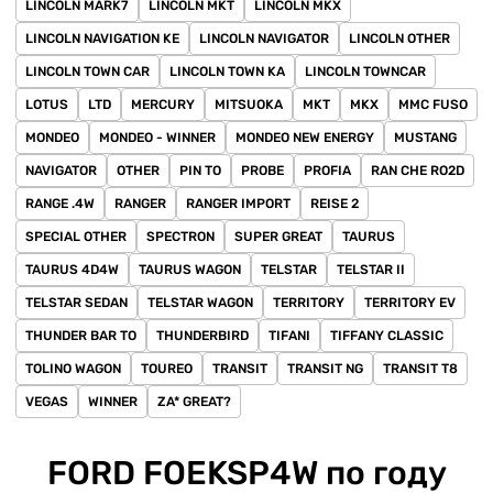
LINCOLN MARK7
LINCOLN MKT
LINCOLN MKX
LINCOLN NAVIGATION KE
LINCOLN NAVIGATOR
LINCOLN OTHER
LINCOLN TOWN CAR
LINCOLN TOWN KA
LINCOLN TOWNCAR
LOTUS
LTD
MERCURY
MITSUOKA
MKT
MKX
MMC FUSO
MONDEO
MONDEO - WINNER
MONDEO NEW ENERGY
MUSTANG
NAVIGATOR
OTHER
PIN TO
PROBE
PROFIA
RAN CHE RO2D
RANGE .4W
RANGER
RANGER IMPORT
REISE 2
SPECIAL OTHER
SPECTRON
SUPER GREAT
TAURUS
TAURUS 4D4W
TAURUS WAGON
TELSTAR
TELSTAR II
TELSTAR SEDAN
TELSTAR WAGON
TERRITORY
TERRITORY EV
THUNDER BAR TO
THUNDERBIRD
TIFANI
TIFFANY CLASSIC
TOLINO WAGON
TOUREO
TRANSIT
TRANSIT NG
TRANSIT T8
VEGAS
WINNER
ZA* GREAT?
FORD FOEKSP4W по году