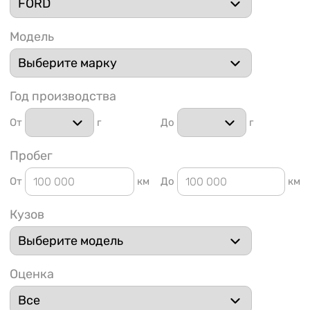
Модель
Год производства
1 91
От
г
До
г
Пробег
От
км
До
км
Кузов
Оценка