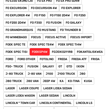
FO E350 EKONO LAI
FO EX PRO
FO EX PRO 5D4W
FO EXCURSION
FO EXCURSION 4W
FO EXPLORER
FO EXPLORER 4W
FO F150
FO F150 2D4W
FO F250
FO F250 2D4W
FO F350
FO FUSION
FO GALAXY
FO GRANDMARQUIS
FO MUSTANG
FO THUNDER B
FO WINNEBAGO
FOCUS
FOCUS ACTIVE
FOCUS IMPORT
FOEK SPEC TE
FOEK SPEC TE4W
FOEK SPEC TI4W
FOEK SPEC TISI
FOEKSP4W
FOJEIKO211RB
FOKANTOLISKWEA
FORD
FORD OTHER
FOTOLINO
FREDA
FREDA ATF
FRIDA
FSO- TRUCK
FUSION
GALAXY
GT
GTD
IXION
J-80 TRUCK
J-80 VAN
J100
J100 TRUCK
J80
J80 TRUCK
J80 VAN
JEEP 4W
KA
KO-TINA
KUGA
LASER
LASER COUPE
LASER LIDEA SEDAN
LASER LIDEA WAGON
LASER SEDAN
LINCOLN
LINCOLN * TOWN CAR
LINCOLN CONTINENTAL
LINCOLN LS