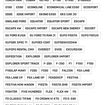
COACH MEN
COBRA
DUTRO
E-150
E-350
E-SERIES
E150
E350
ECONOLINE
ECONOMICAL LINE E350
ECOSPORT
EDGE
EDGE IMPORT
EKONO E350
EKS CAR JO
ENGLAND FORD
EQUATOR
EQUATOR SPORT
ESCAPE
ESCAPE 4W
ESCAPE IMPORT
ESCAPE NEW ENERGY
ESCORT
EU FORD KUGA
EU FORD TO RAN JI
EUFO FIESTA
EUFO FOCUS
EUFOEK SPEC TI
EUFOES COAT
EUFOESKO3D4W
EUFOFO RENTAL CMX
EVEREST
EVOS
EXCURSION
EXPEDITION
EXPLORER
EXPLORER IMPORT
EXPLORER SPORT TRACK
F-250
F-350
F1
F100
F150
F150LAP MANY
F250
F350
F53
FALCON
FEA LANE
FEA LANE CP
FEA LANE OP
FEA500CP
FESTIVA
FESTIVA MINI WAGON
FIESTA
FIESTA 5HB
FIESTA IMPORT
FIGHTER
FIVE HUNDRED
FLEX
FLEX 4W
FO
FO CLASSIC TIFANI
FO CROWN VI KTO
FO E-350