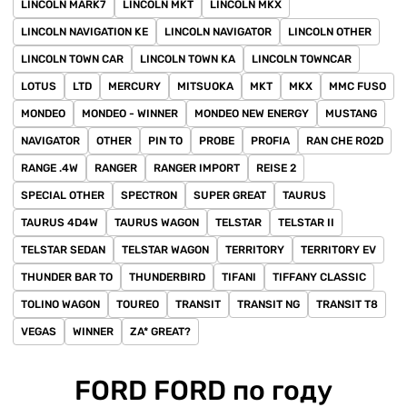
LINCOLN MARK7
LINCOLN MKT
LINCOLN MKX
LINCOLN NAVIGATION KE
LINCOLN NAVIGATOR
LINCOLN OTHER
LINCOLN TOWN CAR
LINCOLN TOWN KA
LINCOLN TOWNCAR
LOTUS
LTD
MERCURY
MITSUOKA
MKT
MKX
MMC FUSO
MONDEO
MONDEO - WINNER
MONDEO NEW ENERGY
MUSTANG
NAVIGATOR
OTHER
PIN TO
PROBE
PROFIA
RAN CHE RO2D
RANGE .4W
RANGER
RANGER IMPORT
REISE 2
SPECIAL OTHER
SPECTRON
SUPER GREAT
TAURUS
TAURUS 4D4W
TAURUS WAGON
TELSTAR
TELSTAR II
TELSTAR SEDAN
TELSTAR WAGON
TERRITORY
TERRITORY EV
THUNDER BAR TO
THUNDERBIRD
TIFANI
TIFFANY CLASSIC
TOLINO WAGON
TOUREO
TRANSIT
TRANSIT NG
TRANSIT T8
VEGAS
WINNER
ZA* GREAT?
FORD FORD по году