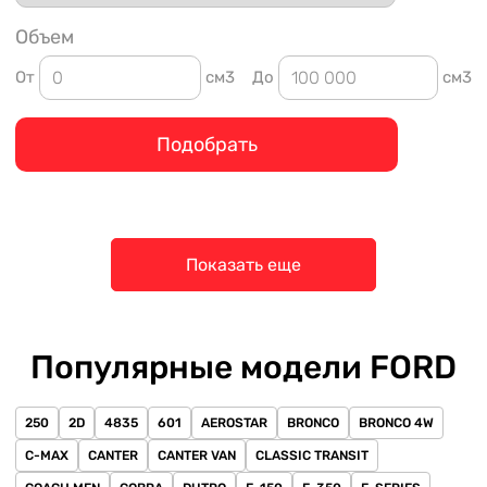
Объем
От
см3
До
см3
Подобрать
Показать еще
Популярные модели FORD
250
2D
4835
601
AEROSTAR
BRONCO
BRONCO 4W
C-MAX
CANTER
CANTER VAN
CLASSIC TRANSIT