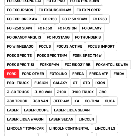
FO E350 EKONO LAI
FO EX PRO
FO EX PRO 5D4W
FO EXCURSION
FO EXCURSION 4W
FO EXPLORER
FO EXPLORER 4W
FO F150
FO F150 2D4W
FO F250
FO F250 2D4W
FO F350
FO FUSION
FO GALAXY
FO GRANDMARQUIS
FO MUSTANG
FO THUNDER B
FO WINNEBAGO
FOCUS
FOCUS ACTIVE
FOCUS IMPORT
FOEK SPEC TE
FOEK SPEC TE4W
FOEK SPEC TI4W
FOEK SPEC TISI
FOEKSP4W
FOJEIKO211RB
FOKANTOLISKWEA
FORD
FORD OTHER
FOTOLINO
FREDA
FREDA ATF
FRIDA
FSO- TRUCK
FUSION
GALAXY
GT
GTD
IXION
J-80 TRUCK
J-80 VAN
J100
J100 TRUCK
J80
J80 TRUCK
J80 VAN
JEEP 4W
KA
KO-TINA
KUGA
LASER
LASER COUPE
LASER LIDEA SEDAN
LASER LIDEA WAGON
LASER SEDAN
LINCOLN
LINCOLN * TOWN CAR
LINCOLN CONTINENTAL
LINCOLN LS