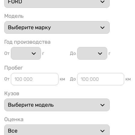
Модель
Год производства
1 91
От
г
До
г
Пробег
От
км
До
км
Кузов
Оценка