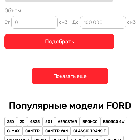
Объем
От
см3
До
см3
Подобрать
Показать еще
Популярные модели FORD
250
2D
4835
601
AEROSTAR
BRONCO
BRONCO 4W
C-MAX
CANTER
CANTER VAN
CLASSIC TRANSIT