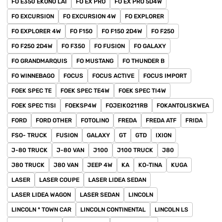
FO E350 EKONO LAI
FO EX PRO
FO EX PRO 5D4W
FO EXCURSION
FO EXCURSION 4W
FO EXPLORER
FO EXPLORER 4W
FO F150
FO F150 2D4W
FO F250
FO F250 2D4W
FO F350
FO FUSION
FO GALAXY
FO GRANDMARQUIS
FO MUSTANG
FO THUNDER B
FO WINNEBAGO
FOCUS
FOCUS ACTIVE
FOCUS IMPORT
FOEK SPEC TE
FOEK SPEC TE4W
FOEK SPEC TI4W
FOEK SPEC TISI
FOEKSP4W
FOJEIKO211RB
FOKANTOLISKWEA
FORD
FORD OTHER
FOTOLINO
FREDA
FREDA ATF
FRIDA
FSO- TRUCK
FUSION
GALAXY
GT
GTD
IXION
J-80 TRUCK
J-80 VAN
J100
J100 TRUCK
J80
J80 TRUCK
J80 VAN
JEEP 4W
KA
KO-TINA
KUGA
LASER
LASER COUPE
LASER LIDEA SEDAN
LASER LIDEA WAGON
LASER SEDAN
LINCOLN
LINCOLN * TOWN CAR
LINCOLN CONTINENTAL
LINCOLN LS