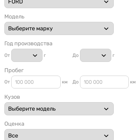
Модель
Год производства
1 91
От
г
До
г
Пробег
От
км
До
км
Кузов
Оценка