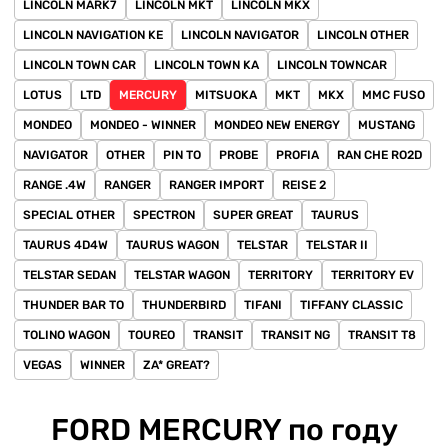
LINCOLN MARK7
LINCOLN MKT
LINCOLN MKX
LINCOLN NAVIGATION KE
LINCOLN NAVIGATOR
LINCOLN OTHER
LINCOLN TOWN CAR
LINCOLN TOWN KA
LINCOLN TOWNCAR
LOTUS
LTD
MERCURY
MITSUOKA
MKT
MKX
MMC FUSO
MONDEO
MONDEO - WINNER
MONDEO NEW ENERGY
MUSTANG
NAVIGATOR
OTHER
PIN TO
PROBE
PROFIA
RAN CHE RO2D
RANGE .4W
RANGER
RANGER IMPORT
REISE 2
SPECIAL OTHER
SPECTRON
SUPER GREAT
TAURUS
TAURUS 4D4W
TAURUS WAGON
TELSTAR
TELSTAR II
TELSTAR SEDAN
TELSTAR WAGON
TERRITORY
TERRITORY EV
THUNDER BAR TO
THUNDERBIRD
TIFANI
TIFFANY CLASSIC
TOLINO WAGON
TOUREO
TRANSIT
TRANSIT NG
TRANSIT T8
VEGAS
WINNER
ZA* GREAT?
FORD MERCURY по году