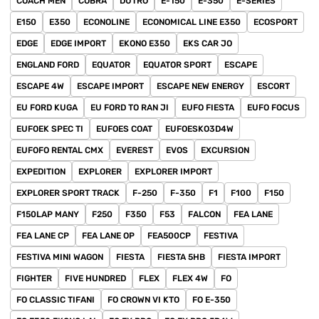
COACH MEN
COBRA
DUTRO
E-150
E-350
E-SERIES
E150
E350
ECONOLINE
ECONOMICAL LINE E350
ECOSPORT
EDGE
EDGE IMPORT
EKONO E350
EKS CAR JO
ENGLAND FORD
EQUATOR
EQUATOR SPORT
ESCAPE
ESCAPE 4W
ESCAPE IMPORT
ESCAPE NEW ENERGY
ESCORT
EU FORD KUGA
EU FORD TO RAN JI
EUFO FIESTA
EUFO FOCUS
EUFOEK SPEC TI
EUFOES COAT
EUFOESKO3D4W
EUFOFO RENTAL CMX
EVEREST
EVOS
EXCURSION
EXPEDITION
EXPLORER
EXPLORER IMPORT
EXPLORER SPORT TRACK
F-250
F-350
F1
F100
F150
F150LAP MANY
F250
F350
F53
FALCON
FEA LANE
FEA LANE CP
FEA LANE OP
FEA500CP
FESTIVA
FESTIVA MINI WAGON
FIESTA
FIESTA 5HB
FIESTA IMPORT
FIGHTER
FIVE HUNDRED
FLEX
FLEX 4W
FO
FO CLASSIC TIFANI
FO CROWN VI KTO
FO E-350