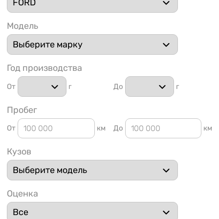
Модель
Год производства
1 91
От
г
До
г
Пробег
От
км
До
км
Кузов
Оценка