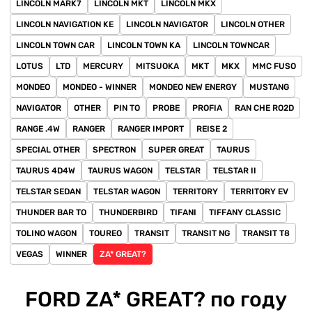
LINCOLN MARK7
LINCOLN MKT
LINCOLN MKX
LINCOLN NAVIGATION KE
LINCOLN NAVIGATOR
LINCOLN OTHER
LINCOLN TOWN CAR
LINCOLN TOWN KA
LINCOLN TOWNCAR
LOTUS
LTD
MERCURY
MITSUOKA
MKT
MKX
MMC FUSO
MONDEO
MONDEO - WINNER
MONDEO NEW ENERGY
MUSTANG
NAVIGATOR
OTHER
PIN TO
PROBE
PROFIA
RAN CHE RO2D
RANGE .4W
RANGER
RANGER IMPORT
REISE 2
SPECIAL OTHER
SPECTRON
SUPER GREAT
TAURUS
TAURUS 4D4W
TAURUS WAGON
TELSTAR
TELSTAR II
TELSTAR SEDAN
TELSTAR WAGON
TERRITORY
TERRITORY EV
THUNDER BAR TO
THUNDERBIRD
TIFANI
TIFFANY CLASSIC
TOLINO WAGON
TOUREO
TRANSIT
TRANSIT NG
TRANSIT T8
VEGAS
WINNER
ZA* GREAT?
FORD ZA* GREAT? по году