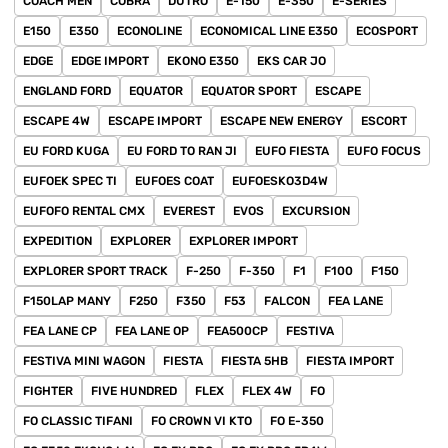
COACH MEN
COBRA
DUTRO
E-150
E-350
E-SERIES
E150
E350
ECONOLINE
ECONOMICAL LINE E350
ECOSPORT
EDGE
EDGE IMPORT
EKONO E350
EKS CAR JO
ENGLAND FORD
EQUATOR
EQUATOR SPORT
ESCAPE
ESCAPE 4W
ESCAPE IMPORT
ESCAPE NEW ENERGY
ESCORT
EU FORD KUGA
EU FORD TO RAN JI
EUFO FIESTA
EUFO FOCUS
EUFOEK SPEC TI
EUFOES COAT
EUFOESKO3D4W
EUFOFO RENTAL CMX
EVEREST
EVOS
EXCURSION
EXPEDITION
EXPLORER
EXPLORER IMPORT
EXPLORER SPORT TRACK
F-250
F-350
F1
F100
F150
F150LAP MANY
F250
F350
F53
FALCON
FEA LANE
FEA LANE CP
FEA LANE OP
FEA500CP
FESTIVA
FESTIVA MINI WAGON
FIESTA
FIESTA 5HB
FIESTA IMPORT
FIGHTER
FIVE HUNDRED
FLEX
FLEX 4W
FO
FO CLASSIC TIFANI
FO CROWN VI KTO
FO E-350