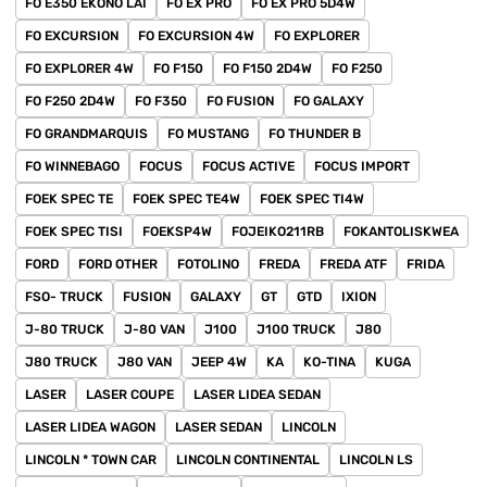
FO E350 EKONO LAI
FO EX PRO
FO EX PRO 5D4W
FO EXCURSION
FO EXCURSION 4W
FO EXPLORER
FO EXPLORER 4W
FO F150
FO F150 2D4W
FO F250
FO F250 2D4W
FO F350
FO FUSION
FO GALAXY
FO GRANDMARQUIS
FO MUSTANG
FO THUNDER B
FO WINNEBAGO
FOCUS
FOCUS ACTIVE
FOCUS IMPORT
FOEK SPEC TE
FOEK SPEC TE4W
FOEK SPEC TI4W
FOEK SPEC TISI
FOEKSP4W
FOJEIKO211RB
FOKANTOLISKWEA
FORD
FORD OTHER
FOTOLINO
FREDA
FREDA ATF
FRIDA
FSO- TRUCK
FUSION
GALAXY
GT
GTD
IXION
J-80 TRUCK
J-80 VAN
J100
J100 TRUCK
J80
J80 TRUCK
J80 VAN
JEEP 4W
KA
KO-TINA
KUGA
LASER
LASER COUPE
LASER LIDEA SEDAN
LASER LIDEA WAGON
LASER SEDAN
LINCOLN
LINCOLN * TOWN CAR
LINCOLN CONTINENTAL
LINCOLN LS