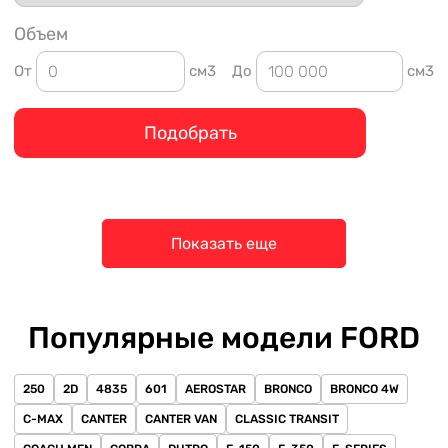
Объем
От
см3
До
см3
Подобрать
Показать еще
Популярные модели FORD
250
2D
4835
601
AEROSTAR
BRONCO
BRONCO 4W
C-MAX
CANTER
CANTER VAN
CLASSIC TRANSIT