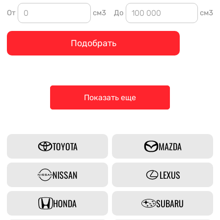
От
см3
До
см3
Подобрать
Показать еще
TOYOTA
MAZDA
NISSAN
LEXUS
HONDA
SUBARU