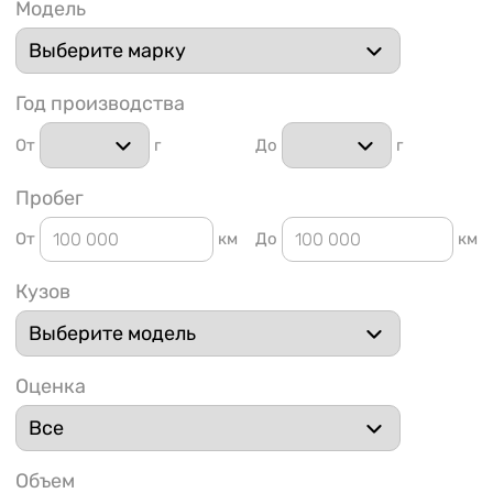
Модель
Год производства
От
г
До
г
1 91
Пробег
От
км
До
км
Кузов
Оценка
Объем