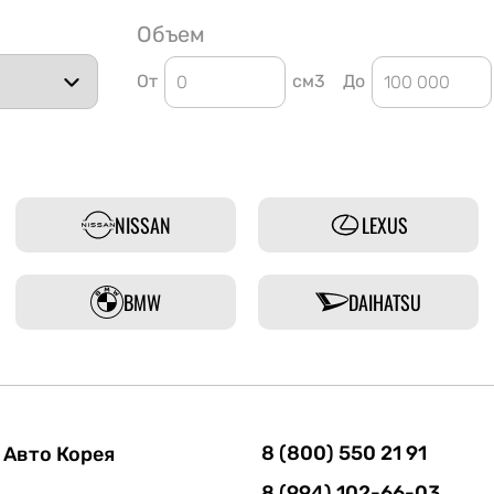
Объем
От
см3
До
NISSAN
LEXUS
BMW
DAIHATSU
8 (800) 550 21 91
Авто Корея
8 (994) 102-66-03