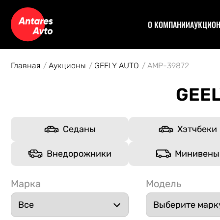
О КОМПАНИИ
АУКЦИО
Договор
Аук
Отзывы
Уча
Главная
Аукционы
GEELY AUTO
AMP-39872
Статьи
Аук
Рас
GEEL
Спе
Кон
Авт
Седаны
Хэтчбеки
Внедорожники
Минивены
Марка
Модель