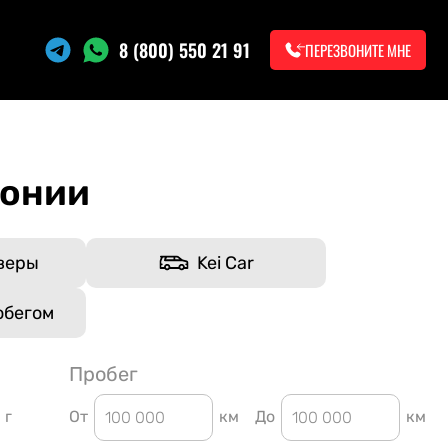
8 (800) 550 21 91
ПЕРЕЗВОНИТЕ МНЕ
понии
веры
Kei Car
обегом
Пробег
г
От
км
До
км