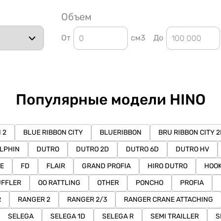
Объем
От
см3
До
Популярные модели HINO
 2
BLUE RIBBON CITY
BLUERIBBON
BRU RIBBON CITY 
LPHIN
DUTRO
DUTRO 2D
DUTRO 6D
DUTRO HV
E
FD
FLAIR
GRAND PROFIA
HIRO DUTRO
HOO
FFLER
OO RATTLING
OTHER
PONCHO
PROFIA
R
RANGER 2
RANGER 2/3
RANGER CRANE ATTACHING
SELEGA
SELEGA 1D
SELEGA R
SEMI TRAILLER
S