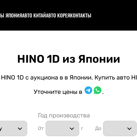
НЫ ЯПОНИЯ
АВТО КИТАЙ
АВТО КОРЕЯ
КОНТАКТЫ
ционы (каталог авто)
Аукционы (каталог авто)
ствовать в аукционе
Участвовать в аукционе
ционный лист и оценки
Запчасти из Китая
пил
HINO 1D из Японии
цтехника
структор
HINO 1D с аукциона в в Японии. Купить авто HI
о под полную пошлину
Уточните цены в
.
Год производства
От
г
До