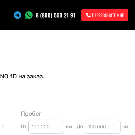
8 (800) 550 21 91
ПЕРЕЗВОНИТЕ МНЕ
NO 1D на заказ.
Пробег
г
От
км
До
км