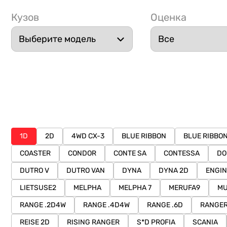
Кузов
Оценка
1D
2D
4WD CX-3
BLUE RIBBON
BLUE RIBBON
COASTER
CONDOR
CONTE SA
CONTESSA
DO
DUTRO V
DUTRO VAN
DYNA
DYNA 2D
ENGIN
LIETSUSE2
MELPHA
MELPHA 7
MERUFA9
MU
RANGE .2D4W
RANGE .4D4W
RANGE .6D
RANGE
REISE 2D
RISING RANGER
S*D PROFIA
SCANIA