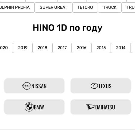
OLPHIN PROFIA
SUPER GREAT
TETORO
TRUCK
TRU
HINO 1D по году
2020
2019
2018
2017
2016
2015
2014
NISSAN
LEXUS
BMW
DAIHATSU