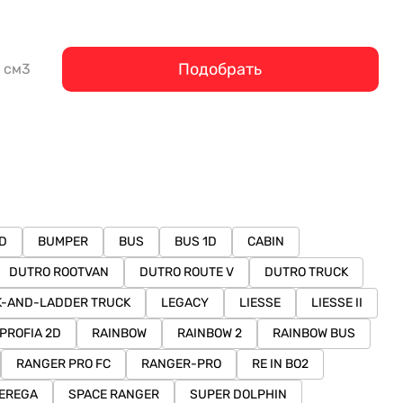
Подобрать
см3
2D
BUMPER
BUS
BUS 1D
CABIN
DUTRO ROOTVAN
DUTRO ROUTE V
DUTRO TRUCK
K-AND-LADDER TRUCK
LEGACY
LIESSE
LIESSE II
PROFIA 2D
RAINBOW
RAINBOW 2
RAINBOW BUS
RANGER PRO FC
RANGER-PRO
RE IN BO2
EREGA
SPACE RANGER
SUPER DOLPHIN