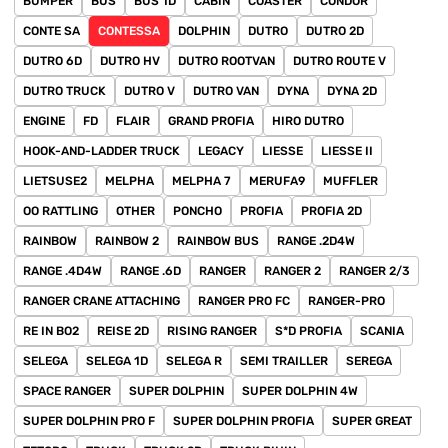
BUMPER
BUS
BUS 1D
CABIN
COASTER
CONDOR
CONTE SA
CONTESSA
DOLPHIN
DUTRO
DUTRO 2D
DUTRO 6D
DUTRO HV
DUTRO ROOTVAN
DUTRO ROUTE V
DUTRO TRUCK
DUTRO V
DUTRO VAN
DYNA
DYNA 2D
ENGINE
FD
FLAIR
GRAND PROFIA
HIRO DUTRO
HOOK-AND-LADDER TRUCK
LEGACY
LIESSE
LIESSE II
LIETSUSE2
MELPHA
MELPHA 7
MERUFA9
MUFFLER
OO RATTLING
OTHER
PONCHO
PROFIA
PROFIA 2D
RAINBOW
RAINBOW 2
RAINBOW BUS
RANGE .2D4W
RANGE .4D4W
RANGE .6D
RANGER
RANGER 2
RANGER 2/3
RANGER CRANE ATTACHING
RANGER PRO FC
RANGER-PRO
RE IN BO2
REISE 2D
RISING RANGER
S*D PROFIA
SCANIA
SELEGA
SELEGA 1D
SELEGA R
SEMI TRAILLER
SEREGA
SPACE RANGER
SUPER DOLPHIN
SUPER DOLPHIN 4W
SUPER DOLPHIN PRO F
SUPER DOLPHIN PROFIA
SUPER GREAT