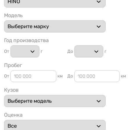
Модель
Год производства
1 91
От
г
До
г
Пробег
От
км
До
км
Кузов
Оценка