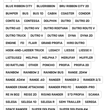
BLUE RIBBON CITY
BLUERIBBON
BRU RIBBON CITY 2D
BUMPER
BUS
BUS 1D
CABIN
COASTER
CONDOR
CONTE SA
CONTESSA
DOLPHIN
DUTRO
DUTRO 2D
DUTRO 6D
DUTRO HV
DUTRO ROOTVAN
DUTRO ROUTE V
DUTRO TRUCK
DUTRO V
DUTRO VAN
DYNA
DYNA 2D
ENGINE
FD
FLAIR
GRAND PROFIA
HIRO DUTRO
HOOK-AND-LADDER TRUCK
LEGACY
LIESSE
LIESSE II
LIETSUSE2
MELPHA
MELPHA 7
MERUFA9
MUFFLER
OO RATTLING
OTHER
PONCHO
PROFIA
PROFIA 2D
RAINBOW
RAINBOW 2
RAINBOW BUS
RANGE .2D4W
RANGE .4D4W
RANGE .6D
RANGER
RANGER 2
RANGER 2/3
RANGER CRANE ATTACHING
RANGER PRO FC
RANGER-PRO
RE IN BO2
REISE 2D
RISING RANGER
S*D PROFIA
SCANIA
SELEGA
SELEGA 1D
SELEGA R
SEMI TRAILLER
SEREGA
SPACE RANGER
SUPER DOLPHIN
SUPER DOLPHIN 4W