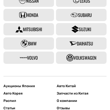
NISSAN
LEXUS
HONDA
SUBARU
MITSUBISHI
SUZUKI
BMW
DAIHATSU
VOLVO
VOLKSWAGEN
Аукционы Япония
Авто Китай
Авто Корея
Запчасти из Китая
Распил
О компании
Статьи
Отзывы