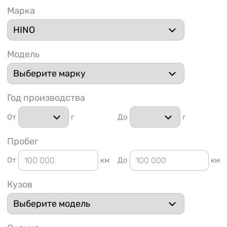
Марка
Модель
1 91
Год производства
От
г
До
г
Пробег
От
км
До
км
Кузов