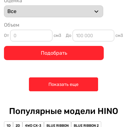
Оценка
Объем
От
см3
До
см3
Подобрать
Показать еще
Популярные модели HINO
1D
2D
4WD CX-3
BLUE RIBBON
BLUE RIBBON 2