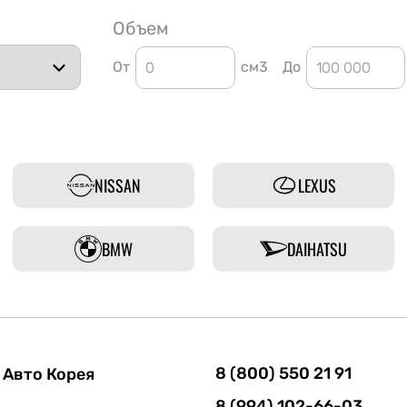
Объем
От
см3
До
NISSAN
LEXUS
BMW
DAIHATSU
8 (800) 550 21 91
Авто Корея
8 (994) 102-66-03