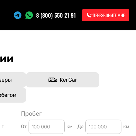
8 (800) 550 21 91
ПЕРЕЗВОНИТЕ МНЕ
нии
веры
Kei Car
обегом
Пробег
г
От
км
До
км