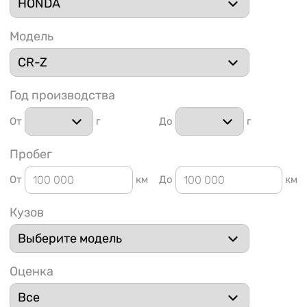
Модель
Год производства
1 91
От
г
До
г
Пробег
От
км
До
км
Кузов
Оценка