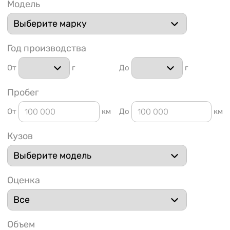
Модель
Год производства
От
г
До
г
1 91
Пробег
От
км
До
км
Кузов
Оценка
Объем