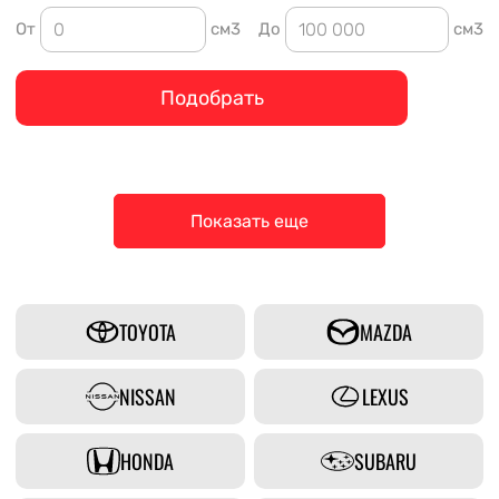
От
см3
До
см3
Подобрать
Показать еще
TOYOTA
MAZDA
NISSAN
LEXUS
HONDA
SUBARU