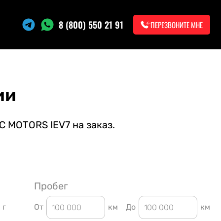
8 (800) 550 21 91
ПЕРЕЗВОНИТЕ МНЕ
ии
C MOTORS IEV7 на заказ.
Пробег
г
От
км
До
км