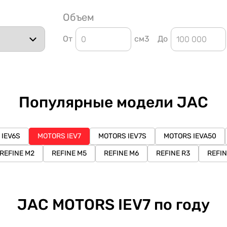
Объем
От
см3
До
Популярные модели JAC
 IEV6S
MOTORS IEV7
MOTORS IEV7S
MOTORS IEVA50
REFINE M2
REFINE M5
REFINE M6
REFINE R3
REFIN
JAC MOTORS IEV7 по году