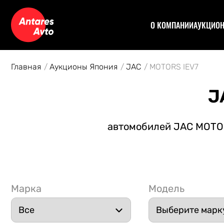
О КОМПАНИИ
АУКЦИО
Договор
Аук
Отзывы
Уча
Главная
Аукционы Япония
JAC
MOTORS IEV7
Статьи
Аук
Рас
J
Спе
Кон
автомобилей JAC MOTORS
Авт
Марка
Модель