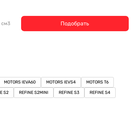
Подобрать
см3
MOTORS IEVA60
MOTORS IEVS4
MOTORS T6
E S2
REFINE S2MINI
REFINE S3
REFINE S4