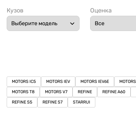
Кузов
Оценка
MOTORS IC5
MOTORS IEV
MOTORS IEV6E
MOTORS
MOTORS T8
MOTORS V7
REFINE
REFINE A60
REFINE S5
REFINE S7
STARRUI