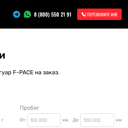
8 (800) 550 21 91
ПЕРЕЗВОНИТЕ МНЕ
и
уар F-PACE на заказ.
Пробег
г
От
км
До
км