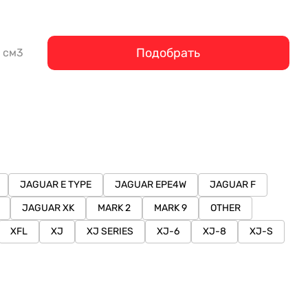
Подобрать
см3
JAGUAR E TYPE
JAGUAR EPE4W
JAGUAR F
JAGUAR XK
MARK 2
MARK 9
OTHER
XFL
XJ
XJ SERIES
XJ-6
XJ-8
XJ-S