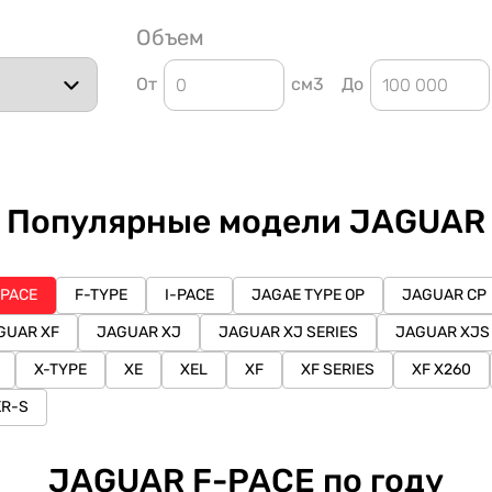
Объем
От
см3
До
Популярные модели JAGUAR
-PACE
F-TYPE
I-PACE
JAGAE TYPE OP
JAGUAR CP
GUAR XF
JAGUAR XJ
JAGUAR XJ SERIES
JAGUAR XJS
X-TYPE
XE
XEL
XF
XF SERIES
XF X260
KR-S
JAGUAR F-PACE по году