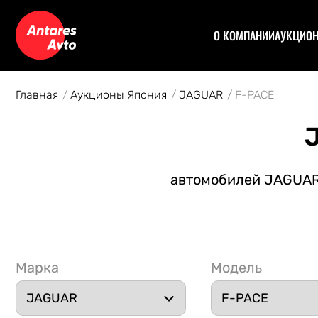
О КОМПАНИИ
АУКЦИО
Договор
Аук
Отзывы
Уча
Главная
Аукционы Япония
JAGUAR
F-PACE
Статьи
Аук
Рас
Спе
Кон
автомобилей JAGUAR 
Авт
Марка
Модель