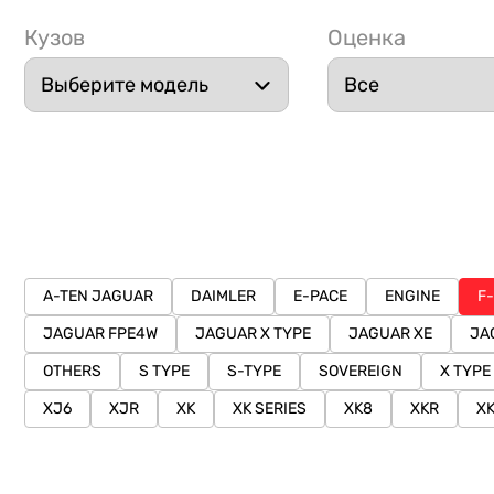
Кузов
Оценка
A-TEN JAGUAR
DAIMLER
E-PACE
ENGINE
F
JAGUAR FPE4W
JAGUAR X TYPE
JAGUAR XE
JA
OTHERS
S TYPE
S-TYPE
SOVEREIGN
X TYPE
XJ6
XJR
XK
XK SERIES
XK8
XKR
X