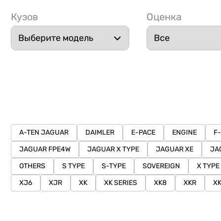
Кузов
Оценка
A-TEN JAGUAR
DAIMLER
E-PACE
ENGINE
F
JAGUAR FPE4W
JAGUAR X TYPE
JAGUAR XE
JA
OTHERS
S TYPE
S-TYPE
SOVEREIGN
X TYPE
XJ6
XJR
XK
XK SERIES
XK8
XKR
X