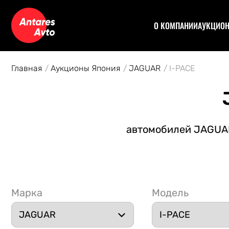
О КОМПАНИИ
АУКЦИО
Договор
Аук
Отзывы
Уча
Главная
Аукционы Япония
JAGUAR
I-PACE
Статьи
Аук
Рас
Спе
Кон
автомобилей JAGUAR 
Авт
Марка
Модель