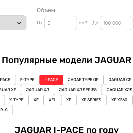
Объем
От
см3
До
Популярные модели JAGUAR
-PACE
F-TYPE
I-PACE
JAGAE TYPE OP
JAGUAR CP
GUAR XF
JAGUAR XJ
JAGUAR XJ SERIES
JAGUAR XJS
X-TYPE
XE
XEL
XF
XF SERIES
XF X260
KR-S
JAGUAR I-PACE по году