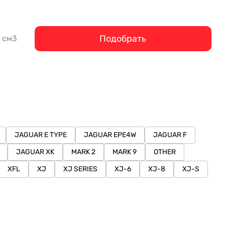
Подобрать
см3
JAGUAR E TYPE
JAGUAR EPE4W
JAGUAR F
JAGUAR XK
MARK 2
MARK 9
OTHER
XFL
XJ
XJ SERIES
XJ-6
XJ-8
XJ-S