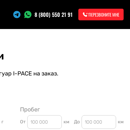
8 (800) 550 21 91
ПЕРЕЗВОНИТЕ МНЕ
и
уар I-PACE на заказ.
Пробег
г
От
км
До
км