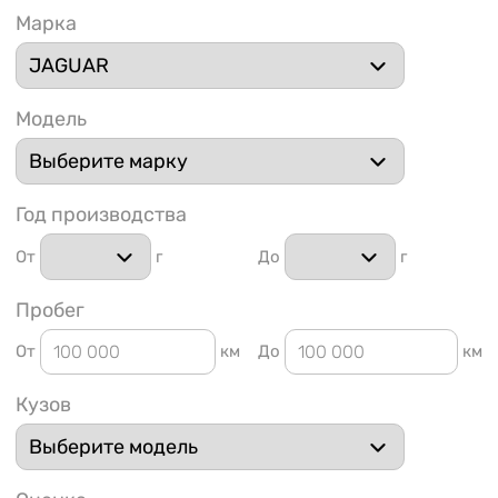
Марка
Модель
1 91
Год производства
От
г
До
г
Пробег
От
км
До
км
Кузов