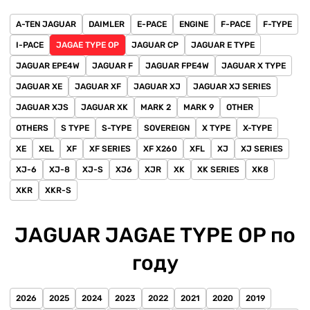
A-TEN JAGUAR
DAIMLER
E-PACE
ENGINE
F-PACE
F-TYPE
I-PACE
JAGAE TYPE OP
JAGUAR CP
JAGUAR E TYPE
JAGUAR EPE4W
JAGUAR F
JAGUAR FPE4W
JAGUAR X TYPE
JAGUAR XE
JAGUAR XF
JAGUAR XJ
JAGUAR XJ SERIES
JAGUAR XJS
JAGUAR XK
MARK 2
MARK 9
OTHER
OTHERS
S TYPE
S-TYPE
SOVEREIGN
X TYPE
X-TYPE
XE
XEL
XF
XF SERIES
XF X260
XFL
XJ
XJ SERIES
XJ-6
XJ-8
XJ-S
XJ6
XJR
XK
XK SERIES
XK8
XKR
XKR-S
JAGUAR JAGAE TYPE OP по
году
2026
2025
2024
2023
2022
2021
2020
2019