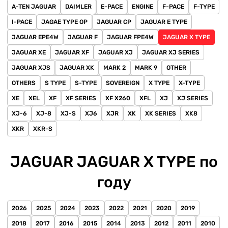
A-TEN JAGUAR
DAIMLER
E-PACE
ENGINE
F-PACE
F-TYPE
I-PACE
JAGAE TYPE OP
JAGUAR CP
JAGUAR E TYPE
JAGUAR EPE4W
JAGUAR F
JAGUAR FPE4W
JAGUAR X TYPE
JAGUAR XE
JAGUAR XF
JAGUAR XJ
JAGUAR XJ SERIES
JAGUAR XJS
JAGUAR XK
MARK 2
MARK 9
OTHER
OTHERS
S TYPE
S-TYPE
SOVEREIGN
X TYPE
X-TYPE
XE
XEL
XF
XF SERIES
XF X260
XFL
XJ
XJ SERIES
XJ-6
XJ-8
XJ-S
XJ6
XJR
XK
XK SERIES
XK8
XKR
XKR-S
JAGUAR JAGUAR X TYPE по
году
2026
2025
2024
2023
2022
2021
2020
2019
2018
2017
2016
2015
2014
2013
2012
2011
2010