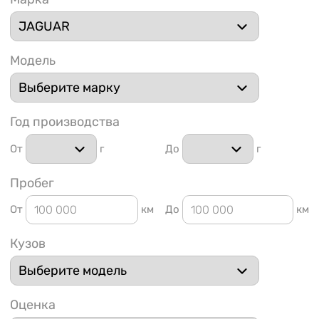
Модель
1 91
Год производства
От
г
До
г
Пробег
От
км
До
км
Кузов
Оценка