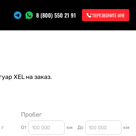
8 (800) 550 21 91
ПЕРЕЗВОНИТЕ МНЕ
уар XEL на заказ.
Пробег
г
От
км
До
км