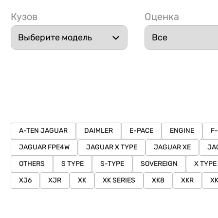
Кузов
Оценка
A-TEN JAGUAR
DAIMLER
E-PACE
ENGINE
F
JAGUAR FPE4W
JAGUAR X TYPE
JAGUAR XE
JA
OTHERS
S TYPE
S-TYPE
SOVEREIGN
X TYPE
XJ6
XJR
XK
XK SERIES
XK8
XKR
X