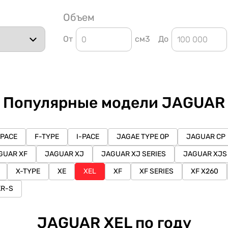
Объем
От
см3
До
Популярные модели JAGUAR
-PACE
F-TYPE
I-PACE
JAGAE TYPE OP
JAGUAR CP
GUAR XF
JAGUAR XJ
JAGUAR XJ SERIES
JAGUAR XJS
X-TYPE
XE
XEL
XF
XF SERIES
XF X260
KR-S
JAGUAR XEL по году