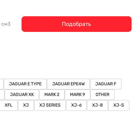
Подобрать
см3
JAGUAR E TYPE
JAGUAR EPE4W
JAGUAR F
JAGUAR XK
MARK 2
MARK 9
OTHER
XFL
XJ
XJ SERIES
XJ-6
XJ-8
XJ-S