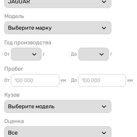
Модель
Год производства
1 91
От
г
До
г
Пробег
От
км
До
км
Кузов
Оценка