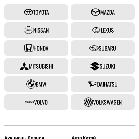
TOYOTA
MAZDA
NISSAN
LEXUS
HONDA
SUBARU
MITSUBISHI
SUZUKI
BMW
DAIHATSU
VOLVO
VOLKSWAGEN
Аукционы Япония
Авто Китай