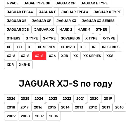
I-PACE
JAGAE TYPE OP
JAGUAR CP
JAGUAR E TYPE
JAGUAR EPE4W
JAGUAR F
JAGUAR FPE4W
JAGUAR X TYPE
JAGUAR XE
JAGUAR XF
JAGUAR XJ
JAGUAR XJ SERIES
JAGUAR XJS
JAGUAR XK
MARK 2
MARK 9
OTHER
OTHERS
S TYPE
S-TYPE
SOVEREIGN
X TYPE
X-TYPE
XE
XEL
XF
XF SERIES
XF X260
XFL
XJ
XJ SERIES
XJ-6
XJ-8
XJ-S
XJ6
XJR
XK
XK SERIES
XK8
XKR
XKR-S
JAGUAR XJ-S по году
2026
2025
2024
2023
2022
2021
2020
2019
2018
2017
2016
2015
2014
2013
2012
2011
2010
2009
2008
2007
2006