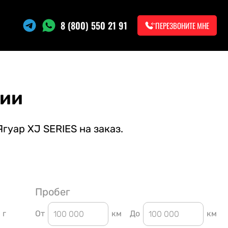
8 (800) 550 21 91
ПЕРЕЗВОНИТЕ МНЕ
нии
гуар XJ SERIES на заказ.
Пробег
г
От
км
До
км