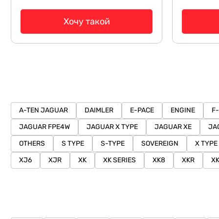
Хочу такой
A-TEN JAGUAR
DAIMLER
E-PACE
ENGINE
F
JAGUAR FPE4W
JAGUAR X TYPE
JAGUAR XE
JA
OTHERS
S TYPE
S-TYPE
SOVEREIGN
X TYPE
XJ6
XJR
XK
XK SERIES
XK8
XKR
X