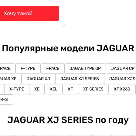
Хочу такой
Популярные модели JAGUAR
-PACE
F-TYPE
I-PACE
JAGAE TYPE OP
JAGUAR CP
GUAR XF
JAGUAR XJ
JAGUAR XJ SERIES
JAGUAR XJS
X-TYPE
XE
XEL
XF
XF SERIES
XF X260
KR-S
JAGUAR XJ SERIES по году