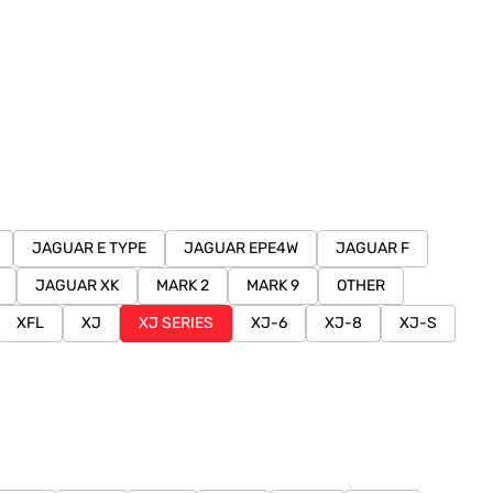
JAGUAR E TYPE
JAGUAR EPE4W
JAGUAR F
JAGUAR XK
MARK 2
MARK 9
OTHER
XFL
XJ
XJ SERIES
XJ-6
XJ-8
XJ-S