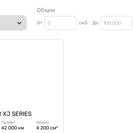
Объем
От
см3
До
 XJ SERIES
Пробег
Объем
42 000 км
4 200 см³