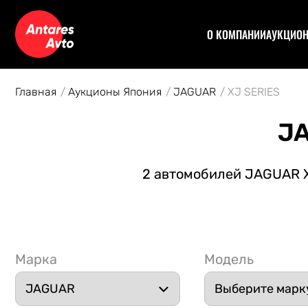
О КОМПАНИИ
АУКЦИО
Договор
Аук
Отзывы
Уча
Главная
Аукционы Япония
JAGUAR
XJ SERIES
Статьи
Аук
Рас
JA
Спе
Кон
2 автомобилей JAGUAR XJ
Авт
Марка
Модель