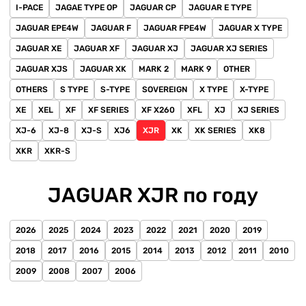
I-PACE
JAGAE TYPE OP
JAGUAR CP
JAGUAR E TYPE
JAGUAR EPE4W
JAGUAR F
JAGUAR FPE4W
JAGUAR X TYPE
JAGUAR XE
JAGUAR XF
JAGUAR XJ
JAGUAR XJ SERIES
JAGUAR XJS
JAGUAR XK
MARK 2
MARK 9
OTHER
OTHERS
S TYPE
S-TYPE
SOVEREIGN
X TYPE
X-TYPE
XE
XEL
XF
XF SERIES
XF X260
XFL
XJ
XJ SERIES
XJ-6
XJ-8
XJ-S
XJ6
XJR
XK
XK SERIES
XK8
XKR
XKR-S
JAGUAR XJR по году
2026
2025
2024
2023
2022
2021
2020
2019
2018
2017
2016
2015
2014
2013
2012
2011
2010
2009
2008
2007
2006