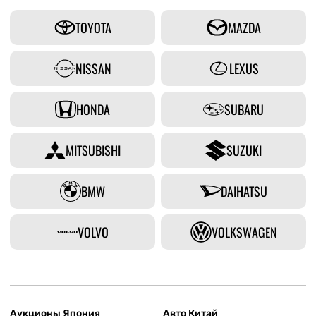
TOYOTA
MAZDA
NISSAN
LEXUS
HONDA
SUBARU
MITSUBISHI
SUZUKI
BMW
DAIHATSU
VOLVO
VOLKSWAGEN
Аукционы Япония
Авто Китай