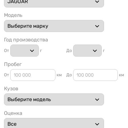
Модель
Год производства
1 91
От
г
До
г
Пробег
От
км
До
км
Кузов
Оценка