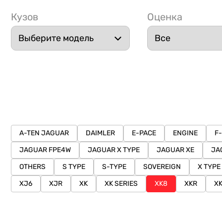
Кузов
Оценка
A-TEN JAGUAR
DAIMLER
E-PACE
ENGINE
F
JAGUAR FPE4W
JAGUAR X TYPE
JAGUAR XE
JA
OTHERS
S TYPE
S-TYPE
SOVEREIGN
X TYPE
XJ6
XJR
XK
XK SERIES
XK8
XKR
X