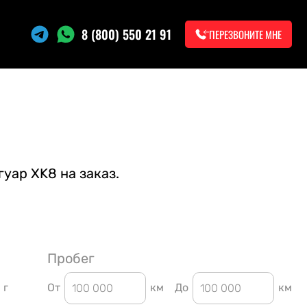
8 (800) 550 21 91
ПЕРЕЗВОНИТЕ МНЕ
уар XK8 на заказ.
Пробег
г
От
км
До
км