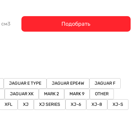
Подобрать
см3
JAGUAR E TYPE
JAGUAR EPE4W
JAGUAR F
JAGUAR XK
MARK 2
MARK 9
OTHER
XFL
XJ
XJ SERIES
XJ-6
XJ-8
XJ-S