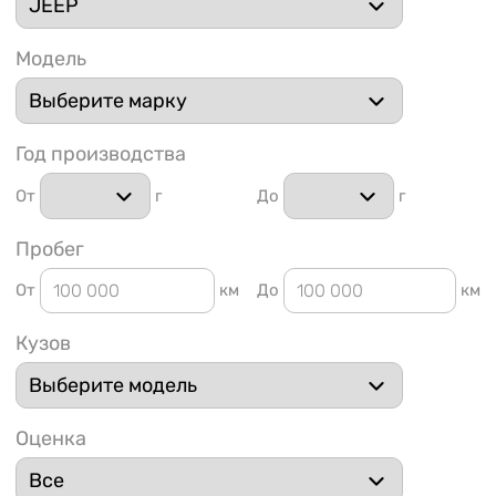
Модель
Год производства
1 91
От
г
До
г
Пробег
От
км
До
км
Кузов
Оценка