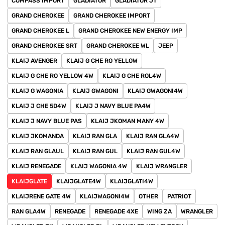
COMPASS IMPORT
GLADIATOR
GLADIATOR JT
GRAND CHEROKEE
GRAND CHEROKEE IMPORT
GRAND CHEROKEE L
GRAND CHEROKEE NEW ENERGY IMP
GRAND CHEROKEE SRT
GRAND CHEROKEE WL
JEEP
KLAIJ AVENGER
KLAIJ G CHE RO YELLOW
KLAIJ G CHE RO YELLOW 4W
KLAIJ G CHE ROL4W
KLAIJ G WAGONIA
KLAIJ GWAGONI
KLAIJ GWAGONI4W
KLAIJ J CHE 5D4W
KLAIJ J NAVY BLUE PA4W
KLAIJ J NAVY BLUE PAS
KLAIJ JKOMAN MANY 4W
KLAIJ JKOMANDA
KLAIJ RAN GLA
KLAIJ RAN GLA4W
KLAIJ RAN GLAUL
KLAIJ RAN GUL
KLAIJ RAN GUL4W
KLAIJ RENEGADE
KLAIJ WAGONIA 4W
KLAIJ WRANGLER
KLAIJGLATE
KLAIJGLATE4W
KLAIJGLATI4W
KLAIJRENE GATE 4W
KLAIJWAGONI4W
OTHER
PATRIOT
RAN GLA4W
RENEGADE
RENEGADE 4XE
WING ZA
WRANGLER