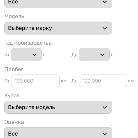
Модель
Год производства
1 91
От
г
До
г
Пробег
От
км
До
км
Кузов
Оценка