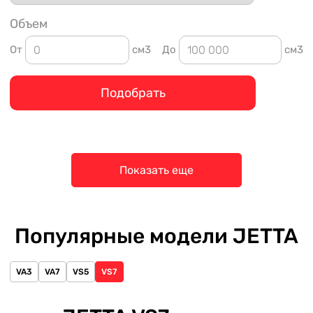
Объем
От
см3
До
см3
Подобрать
Показать еще
Популярные модели JETTA
VA3
VA7
VS5
VS7