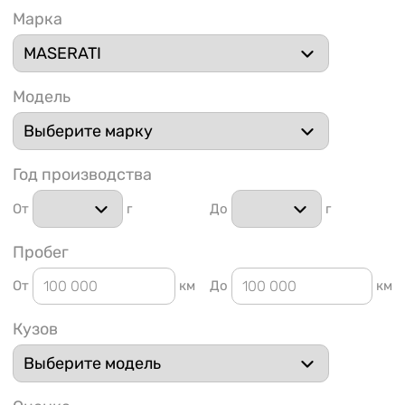
Марка
Модель
1 91
Год производства
От
г
До
г
Пробег
От
км
До
км
Кузов