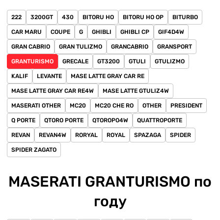
222
3200GT
430
BITORU HO
BITORU HO OP
BITURBO
CAR MARU
COUPE
G
GHIBLI
GHIBLI CP
GIF4D4W
GRAN CABRIO
GRAN TULIZMO
GRANCABRIO
GRANSPORT
GRANTURISMO
GRECALE
GT3200
GTULI
GTULIZMO
KALIF
LEVANTE
MASE LATTE GRAY CAR RE
MASE LATTE GRAY CAR RE4W
MASE LATTE GTULIZ4W
MASERATI OTHER
MC20
MC20 CHE RO
OTHER
PRESIDENT
Q PORTE
QTORO PORTE
QTOROPO4W
QUATTROPORTE
REVAN
REVAN4W
RORYAL
ROYAL
SPAZAGA
SPIDER
SPIDER ZAGATO
MASERATI GRANTURISMO по
году