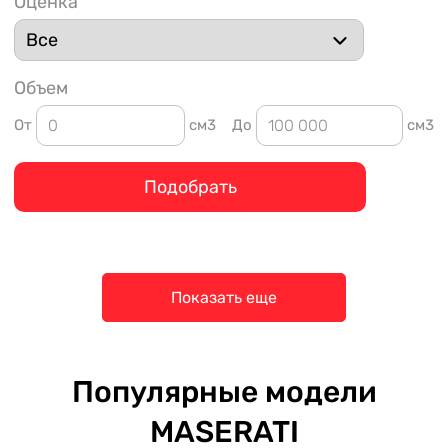
Оценка
Объем
От
см3
До
см3
Подобрать
Показать еще
Популярные модели
MASERATI