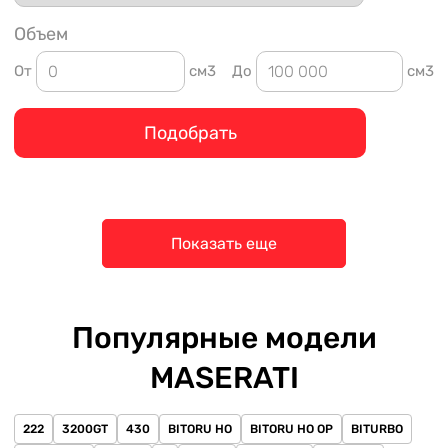
Объем
От
см3
До
см3
Подобрать
Показать еще
Популярные модели
MASERATI
222
3200GT
430
BITORU HO
BITORU HO OP
BITURBO