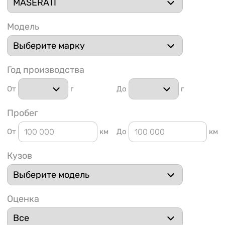
Модель
Год производства
1 91
От
г
До
г
Пробег
От
км
До
км
Кузов
Оценка