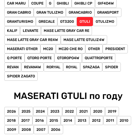
CAR MARU
COUPE
G
GHIBLI
GHIBLI CP
GIF4D4W
GRAN CABRIO
GRAN TULIZMO
GRANCABRIO
GRANSPORT
GRANTURISMO
GRECALE
GT3200
GTULI
GTULIZMO
KALIF
LEVANTE
MASE LATTE GRAY CAR RE
MASE LATTE GRAY CAR RE4W
MASE LATTE GTULIZ4W
MASERATI OTHER
MC20
MC20 CHE RO
OTHER
PRESIDENT
Q PORTE
QTORO PORTE
QTOROPO4W
QUATTROPORTE
REVAN
REVAN4W
RORYAL
ROYAL
SPAZAGA
SPIDER
SPIDER ZAGATO
MASERATI GTULI по году
2026
2025
2024
2023
2022
2021
2020
2019
2018
2017
2016
2015
2014
2013
2012
2011
2010
2009
2008
2007
2006