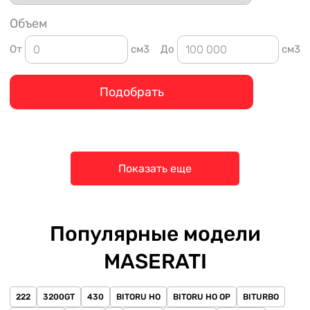
Объем
От
см3
До
см3
Подобрать
Показать еще
Популярные модели
MASERATI
222
3200GT
430
BITORU HO
BITORU HO OP
BITURBO