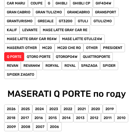
CAR MARU
COUPE
G
GHIBLI
GHIBLI CP
GIF4D4W
GRAN CABRIO
GRAN TULIZMO
GRANCABRIO
GRANSPORT
GRANTURISMO
GRECALE
GT3200
GTULI
GTULIZMO
KALIF
LEVANTE
MASE LATTE GRAY CAR RE
MASE LATTE GRAY CAR RE4W
MASE LATTE GTULIZ4W
MASERATI OTHER
MC20
MC20 CHE RO
OTHER
PRESIDENT
Q PORTE
QTORO PORTE
QTOROPO4W
QUATTROPORTE
REVAN
REVAN4W
RORYAL
ROYAL
SPAZAGA
SPIDER
SPIDER ZAGATO
MASERATI Q PORTE по году
2026
2025
2024
2023
2022
2021
2020
2019
2018
2017
2016
2015
2014
2013
2012
2011
2010
2009
2008
2007
2006