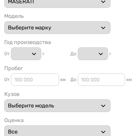
Модель
Год производства
1 91
От
г
До
г
Пробег
От
км
До
км
Кузов
Оценка